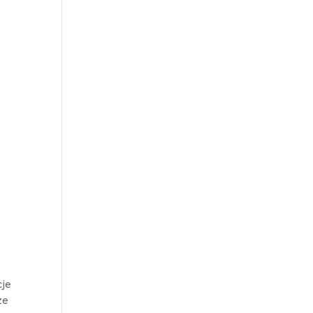
а
cje
ze