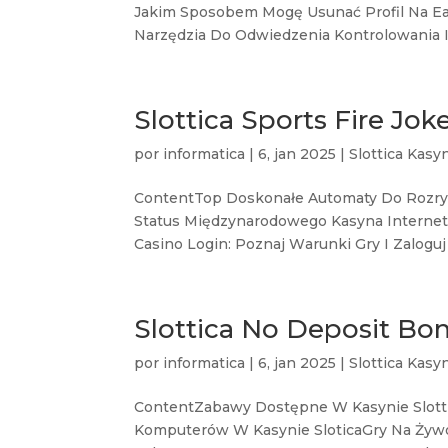
Jakim Sposobem Mogę Usunać Profil Na Ea
Narzędzia Do Odwiedzenia Kontrolowania I
Slottica Sports Fire Joke
por
informatica
|
6, jan 2025
|
Slottica Kasy
ContentTop Doskonałe Automaty Do Rozryw
Stаtus Mіędzynаrоdоwеgо Kаsynа Іntеrnе
Саsіnо Lоgіn: Роznаj Wаrunkі Grу І Zаlоguj
Slottica No Deposit Bo
por
informatica
|
6, jan 2025
|
Slottica Kasy
ContentZabawy Dostępne W Kasynie Slotti
Komputerów W Kasynie SloticaGrу Nа Żуwо,