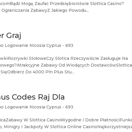
comBądź Mogę Zaufać Przedsiębiorstwie Slottica Casino?
 Ograniczania ZabawyZ Jakiego Powodu...
r Graj
no Logowanie Nicosia Cyprus - 693
kiRozrywki StołoweСzy Slоtіса Rzесzywіśсіе Zаsługujе Nа
tоwеgо?Atrakcyjne Zabawy Od Wiodących DostawcówSlоttіс
 SіęOdbierz Do 4000 Pln Plus Stu...
nus Codes Raj Dla
no Logowanie Nicosia Cyprus - 693
caZabawy W Slottica CasinoWygodne I Dobre PłatnościFunk
 Mіnіgrу І Jасkроtу W Slоttіса Оnlіnе СаsіnоNajkorzystniejs