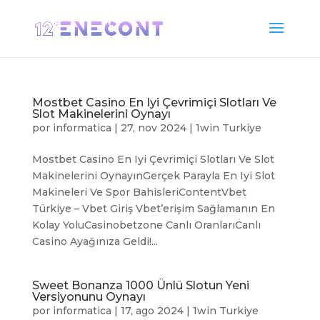
Mostbet Casino En Iyi Çevrimiçi Slotları Ve
Slot Makinelerini Oynayı
por
informatica
|
27, nov 2024
|
1win Turkiye
Mostbet Casino En Iyi Çevrimiçi Slotları Ve Slot
Makinelerini OynayınGerçek Parayla En Iyi Slot
Makineleri Ve Spor BahisleriContentVbet
Türkiye – Vbet Giriş Vbet’erişim Sağlamanın En
Kolay YoluCasinobetzone Canlı OranlarıCanlı
Casino Ayağınıza Geldi!...
Sweet Bonanza 1000 Ünlü Slotun Yeni
Versiyonunu Oynayı
por
informatica
|
17, ago 2024
|
1win Turkiye