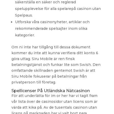
säkerställa en säker och reglerad
spelupplevelse för alla spelarepå casinon utan
Spelpaus.
Utforska våra casinonyheter, artiklar och
rekommenderade spelsajter inom olika
kategorier.
Om ni inte har tillgång till dessa dokument
kommer du inte att kunna verifiera ditt konto 6
göra uttag. Siru Mobile är ren finsk
betalningstjänst och funkar lite som Swish. Den
omfattande skillnaden gentemot Swish är att
Siru Mobile fokuserar på betalningar från
privatperson till företag.
Spellicenser På Utländska Nätcasinon
För att underlätta för im or her har vi tagit fram
vår lista över de casinosidor utan licens som är
värda att kika på. Av de tusentals casinon utan
licens på marknaden har vi valt bort para