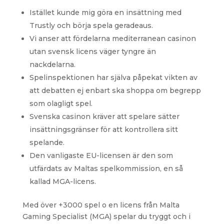
Istället kunde mig göra en insättning med
Trustly och börja spela geradeaus.
Vi anser att fördelarna mediterranean casinon
utan svensk licens väger tyngre än
nackdelarna.
Spelinspektionen har själva påpekat vikten av
att debatten ej enbart ska shoppa om begrepp
som olagligt spel.
Svenska casinon kräver att spelare sätter
insättningsgränser för att kontrollera sitt
spelande.
Den vanligaste EU-licensen är den som
utfärdats av Maltas spelkommission, en så
kallad MGA-licens.
Med över +3000 spel o en licens från Malta
Gaming Specialist (MGA) spelar du tryggt och i