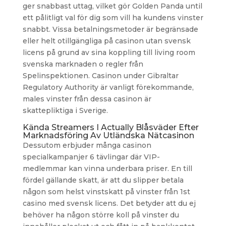
ger snabbast uttag, vilket gör Golden Panda until
ett pålitligt val för dig som vill ha kundens vinster
snabbt. Vissa betalningsmetoder är begränsade
eller helt otillgängliga på casinon utan svensk
licens på grund av sina koppling till living room
svenska marknaden o regler från
Spelinspektionen. Casinon under Gibraltar
Regulatory Authority är vanligt förekommande,
males vinster från dessa casinon är
skattepliktiga i Sverige.
Kända Streamers I Actually Blåsväder Efter
Marknadsföring Av Utländska Nätcasinon
Dessutom erbjuder många casinon
specialkampanjer 6 tävlingar där VIP-
medlemmar kan vinna underbara priser. En till
fördel gällande skatt, är att du slipper betala
någon som helst vinstskatt på vinster från 1st
casino med svensk licens. Det betyder att du ej
behöver ha någon större koll på vinster du