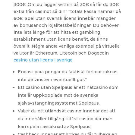
300€. Om du lägger within då 30€ så får du 30€
extra från casinot så din” “totala kassa hamnar på
60€. Spel utan svensk licens innebär mängder
av bonusar och lojalitetsbelöningar. Du behöver
inte leta länge för att hitta ett gambling
establishment utan licens benefit, de finns
överallt. Några andra vanliga exempel på virtuella
valutor är Ethereum, Litecoin och Dogecoin
casino utan licens i sverige
.
Endast para pengar du faktiskt förlorar räknas,
inte de vinster i eventuellt gör.”
Ett casino utan Spelpaus är ett nätcasino som
inte är uppkopplade mot de svenska
självavstängningssystemet Spelpaus.
Väljer du ett utländskt casino innebär det att
du innehåller tillgång till 1st casino där man
kan spela i avsaknad av Spelpaus.
Cashback innebär att lyckas du får tillbaka en