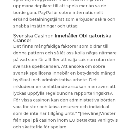
uppmana depilare till att spela mer än va de
borde göra. PayPal är sobre internationellt
erkänd betalningstjänst som erbjuder säkra och
snabba insättningar och uttag.
Svenska Casinon Innehåller Obligatoriska
Gränser
Det finns mångfaldiga faktorer som bidrar till
denna pattern och så låt oss kolla några närmare
på vad som får allt fler att välja caisnon utan den
svenska spellicensen. Att ansöka om sobre
svensk spellicens innebär en betydande mängd
byråkrati och administrativa arbete. Det
inkluderar en omfattande ansökan men även att
lyckas uppfylla regelbundna rapporteringskrav.
För vissa casinon kan den administrativa bördan
vara för stor och kräva resurser och individual
som de inte har tillgång until.” “[newline]Vinster
från spel på casinon inom EU betraktas vanligtvis
och skattefria för spelare.