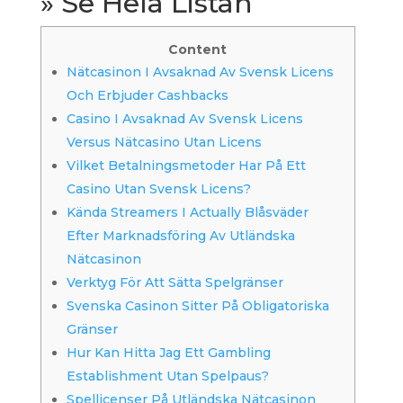
» Se Hela Listan
Content
Nätcasinon I Avsaknad Av Svensk Licens
Och Erbjuder Cashbacks
Casino I Avsaknad Av Svensk Licens
Versus Nätcasino Utan Licens
Vilket Betalningsmetoder Har På Ett
Casino Utan Svensk Licens?
Kända Streamers I Actually Blåsväder
Efter Marknadsföring Av Utländska
Nätcasinon
Verktyg För Att Sätta Spelgränser
Svenska Casinon Sitter På Obligatoriska
Gränser
Hur Kan Hitta Jag Ett Gambling
Establishment Utan Spelpaus?
Spellicenser På Utländska Nätcasinon