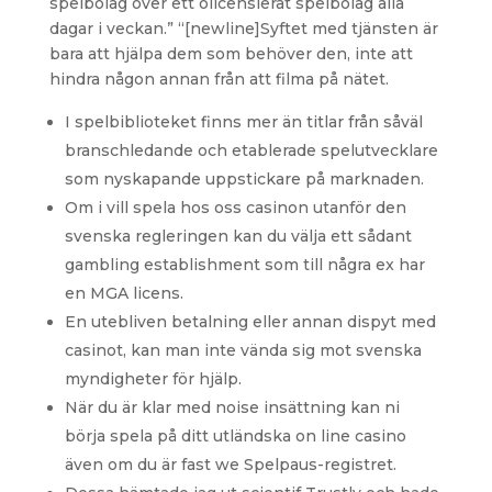
spelbolag över ett olicensierat spelbolag alla
dagar i veckan.” “[newline]Syftet med tjänsten är
bara att hjälpa dem som behöver den, inte att
hindra någon annan från att filma på nätet.
I spelbiblioteket finns mer än titlar från såväl
branschledande och etablerade spelutvecklare
som nyskapande uppstickare på marknaden.
Om i vill spela hos oss casinon utanför den
svenska regleringen kan du välja ett sådant
gambling establishment som till några ex har
en MGA licens.
En utebliven betalning eller annan dispyt med
casinot, kan man inte vända sig mot svenska
myndigheter för hjälp.
När du är klar med noise insättning kan ni
börja spela på ditt utländska on line casino
även om du är fast we Spelpaus-registret.