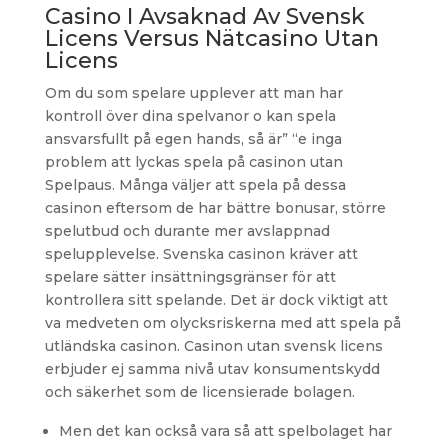
Casino I Avsaknad Av Svensk
Licens Versus Nätcasino Utan
Licens
Om du som spelare upplever att man har
kontroll över dina spelvanor o kan spela
ansvarsfullt på egen hands, så är” “e inga
problem att lyckas spela på casinon utan
Spelpaus. Många väljer att spela på dessa
casinon eftersom de har bättre bonusar, större
spelutbud och durante mer avslappnad
spelupplevelse. Svenska casinon kräver att
spelare sätter insättningsgränser för att
kontrollera sitt spelande. Det är dock viktigt att
va medveten om olycksriskerna med att spela på
utländska casinon. Casinon utan svensk licens
erbjuder ej samma nivå utav konsumentskydd
och säkerhet som de licensierade bolagen.
Men det kan också vara så att spelbolaget har