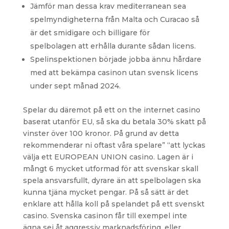
Jämför man dessa krav mediterranean sea
spelmyndigheterna från Malta och Curacao så
är det smidigare och billigare för
spelbolagen att erhålla durante sådan licens.
Spelinspektionen började jobba ännu hårdare
med att bekämpa casinon utan svensk licens
under sept månad 2024.
Spelar du däremot på ett on the internet casino
baserat utanför EU, så ska du betala 30% skatt på
vinster över 100 kronor. På grund av detta
rekommenderar ni oftast våra spelare” “att lyckas
välja ett EUROPEAN UNION casino. Lagen är i
mångt 6 mycket utformad för att svenskar skall
spela ansvarsfullt, dyrare än att spelbolagen ska
kunna tjäna mycket pengar. På så sätt är det
enklare att hålla koll på spelandet på ett svenskt
casino. Svenska casinon får till exempel inte
ägna sej åt aggressiv marknadsföring, eller