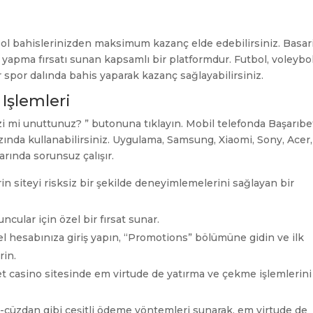
utbol bahislerinizden maksimum kazanç elde edebilirsiniz. Basar
s yapma fırsatı sunan kapsamlı bir platformdur. Futbol, voleybol
 spor dalında bahis yaparak kazanç sağlayabilirsiniz.
Işlemleri
enizi mi unuttunuz? ” butonuna tıklayın. Mobil telefonda Başarıbe
ında kullanabilirsiniz. Uygulama, Samsung, Xiaomi, Sony, Acer,
arında sorunsuz çalışır.
 siteyi risksiz bir şekilde deneyimlemelerini sağlayan bir
cular için özel bir fırsat sunar.
l hesabınıza giriş yapın, “Promotions” bölümüne gidin ve ilk
rin.
t casino sitesinde em virtude de yatırma ve çekme işlemlerini
 e-cüzdan gibi çeşitli ödeme yöntemleri sunarak, em virtude de