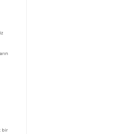
iz
arın
 bir