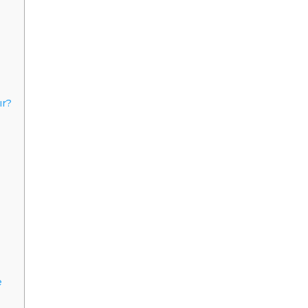
ır?
e