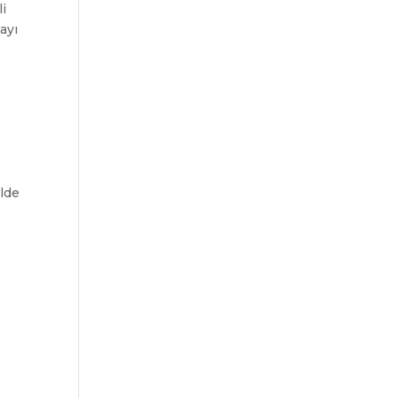
li
ayı
lde