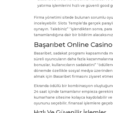
yatırma işlemlerini hızlı ve güvenli good ge
Firma yönetimi sitede bulunan sorumlu oyun 
inceleyebilir. Slots Temple’da gerçek par
oynayın. Talebiniz” “işlendikten sonra, pa
tamamlandığına dair bir bildirim alacaksınız
Başarıbet Online Casino
Basaribet, sadakat programı kapsamında mev
süreli oyuncuların daha fazla kazanmalarına
bonuslar, kullanıcıların sadakatini” “ödüllen
dönemde özellikle sosyal medya üzerinden A
almak için Basaribet firmasını ziyaret etmesi
Ekranda ödüllü bir kombinasyon oluştuğund
24 saat içinde tamamlanır empieza gerekirse
kumarhane sitesine kolayca kaydolabilir ve g
oyununu seçebilir, finansal işlemlere geçeb
Hızlı Ve Güvenilir İşlemler