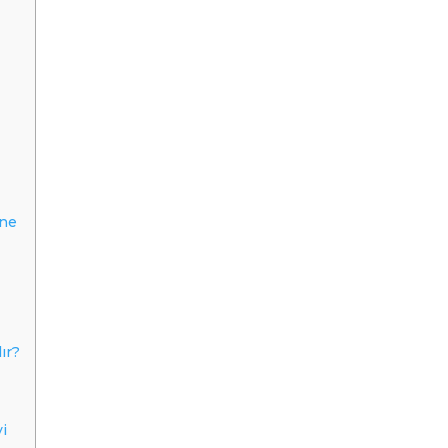
ine
ır?
yi