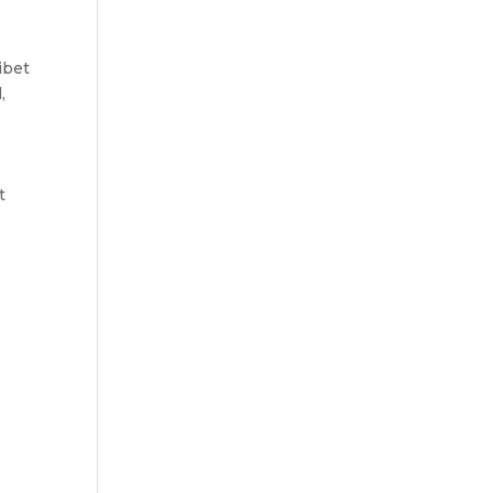
ibet
,
t