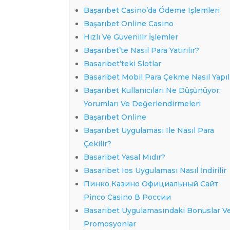
Başarıbet Casino’da Ödeme Işlemleri
Başarıbet Online Casino
Hızlı Ve Güvenilir İşlemler
Başarıbet’te Nasıl Para Yatırılır?
Basaribet’teki Slotlar
Basaribet Mobil Para Çekme Nasıl Yapıl
Başarıbet Kullanıcıları Ne Düşünüyor:
Yorumları Ve Değerlendirmeleri
Başarıbet Online
Başarıbet Uygulaması Ile Nasıl Para
Çekilir?
Basaribet Yasal Mıdır?
Basaribet Ios Uygulaması Nasıl İndirilir
Пинко Казино Официальный Сайт
Pinco Casino В России
Basaribet Uygulamasındaki Bonuslar V
Promosyonlar