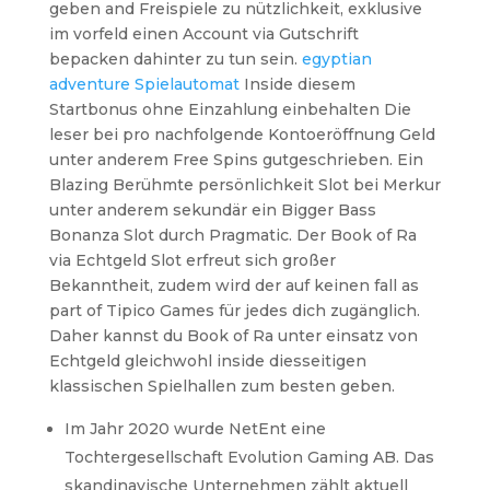
geben and Freispiele zu nützlichkeit, exklusive
im vorfeld einen Account via Gutschrift
bepacken dahinter zu tun sein.
egyptian
adventure Spielautomat
Inside diesem
Startbonus ohne Einzahlung einbehalten Die
leser bei pro nachfolgende Kontoeröffnung Geld
unter anderem Free Spins gutgeschrieben.
Ein
Blazing Berühmte persönlichkeit Slot bei Merkur
unter anderem sekundär ein Bigger Bass
Bonanza Slot durch Pragmatic. Der Book of Ra
via Echtgeld Slot erfreut sich großer
Bekanntheit, zudem wird der auf keinen fall as
part of Tipico Games für jedes dich zugänglich.
Daher kannst du Book of Ra unter einsatz von
Echtgeld gleichwohl inside diesseitigen
klassischen Spielhallen zum besten geben.
Im Jahr 2020 wurde NetEnt eine
Tochtergesellschaft Evolution Gaming AB. Das
skandinavische Unternehmen zählt aktuell