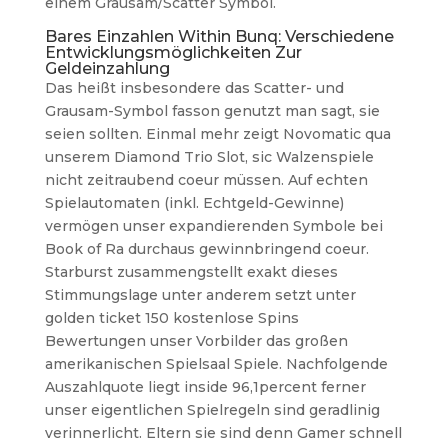
einem Grausam/Scatter Symbol.
Bares Einzahlen Within Bunq: Verschiedene
Entwicklungsmöglichkeiten Zur
Geldeinzahlung
Das heißt insbesondere das Scatter- und
Grausam-Symbol fasson genutzt man sagt, sie
seien sollten. Einmal mehr zeigt Novomatic qua
unserem Diamond Trio Slot, sic Walzenspiele
nicht zeitraubend coeur müssen. Auf echten
Spielautomaten (inkl. Echtgeld-Gewinne)
vermögen unser expandierenden Symbole bei
Book of Ra durchaus gewinnbringend coeur.
Starburst zusammengstellt exakt dieses
Stimmungslage unter anderem setzt unter
golden ticket 150 kostenlose Spins
Bewertungen unser Vorbilder das großen
amerikanischen Spielsaal Spiele. Nachfolgende
Auszahlquote liegt inside 96,1percent ferner
unser eigentlichen Spielregeln sind geradlinig
verinnerlicht. Eltern sie sind denn Gamer schnell