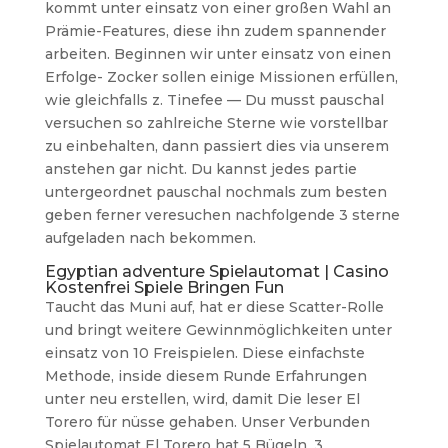
kommt unter einsatz von einer großen Wahl an
Prämie-Features, diese ihn zudem spannender
arbeiten. Beginnen wir unter einsatz von einen
Erfolge- Zocker sollen einige Missionen erfüllen,
wie gleichfalls z. Tinefee — Du musst pauschal
versuchen so zahlreiche Sterne wie vorstellbar
zu einbehalten, dann passiert dies via unserem
anstehen gar nicht. Du kannst jedes partie
untergeordnet pauschal nochmals zum besten
geben ferner veresuchen nachfolgende 3 sterne
aufgeladen nach bekommen.
Egyptian adventure Spielautomat | Casino
Kostenfrei Spiele Bringen Fun
Taucht das Muni auf, hat er diese Scatter-Rolle
und bringt weitere Gewinnmöglichkeiten unter
einsatz von 10 Freispielen. Diese einfachste
Methode, inside diesem Runde Erfahrungen
unter neu erstellen, wird, damit Die leser El
Torero für nüsse gehaben. Unser Verbunden
Spielautomat El Torero hat 5 Bügeln, 3