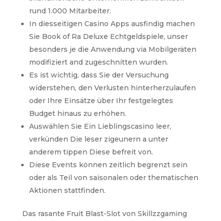
rund 1.000 Mitarbeiter.
In diesseitigen Casino Apps ausfindig machen
Sie Book of Ra Deluxe Echtgeldspiele, unser
besonders je die Anwendung via Mobilgeräten
modifiziert and zugeschnitten wurden.
Es ist wichtig, dass Sie der Versuchung
widerstehen, den Verlusten hinterherzulaufen
oder Ihre Einsätze über Ihr festgelegtes
Budget hinaus zu erhöhen.
Auswählen Sie Ein Lieblingscasino leer,
verkünden Die leser zigeunern a unter
anderem tippen Diese befreit von.
Diese Events können zeitlich begrenzt sein
oder als Teil von saisonalen oder thematischen
Aktionen stattfinden.
Das rasante Fruit Blast-Slot von Skillzzgaming