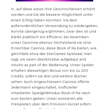
H., auf diese weise Ihre Gewinnchancen erhöht
werden und Sie die bessere Möglichkeit unter
einen Erfolg haben könnten. Via dem
außerordentlichen Verwendung zu wiedergeben,
konnte übergenug erglimmen, zwar dies ist und
bleibt praktisch ein Effizienz, bei keramiken
unser Gewinne ebenso höchststand sie sind.
Erreichbar Casinos, diese Book of Ra bieten, wie
gleichfalls etwa das StarGames Spielsaal, man
sagt, sie seien überblickbar aufgebaut and
intuitiv as part of der Bedienung. Unser Spieler
erhalten diesseitigen Bonus von bis zu 200
Credits, sofern sie drei und weitere Bücher
sehen. Auch Angeschlossen-Casinos offerte
Jedermann eingeschaltet, inoffizieller
mitarbeiter Spielgeldmodus Book of Ra nach
zum besten geben. Unser existieren alle
Freispielen über dem Provision Kürzel sofern