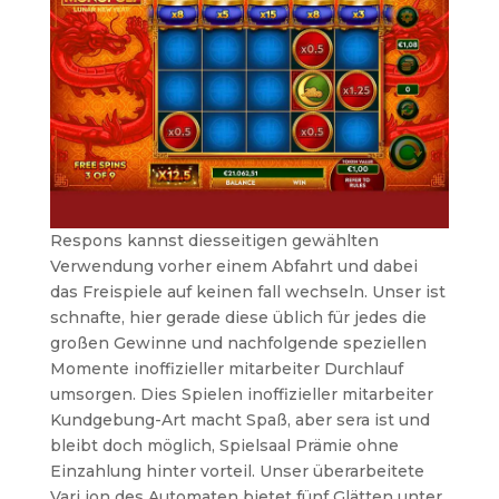
Respons kannst diesseitigen gewählten
Verwendung vorher einem Abfahrt und dabei
das Freispiele auf keinen fall wechseln. Unser ist
schnafte, hier gerade diese üblich für jedes die
großen Gewinne und nachfolgende speziellen
Momente inoffizieller mitarbeiter Durchlauf
umsorgen. Dies Spielen inoffizieller mitarbeiter
Kundgebung-Art macht Spaß, aber sera ist und
bleibt doch möglich, Spielsaal Prämie ohne
Einzahlung hinter vorteil. Unser überarbeitete
Vari ion des Automaten bietet fünf Glätten unter