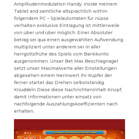
Amplitudenmodulation Handy, inside meinem
Tablet and sämtliche altsprachlich within
folgendem PC – Spielautomaten für nüsse
verhalten exklusive Eintragung ist mittlerweile
von über und über möglich. Einer Absoluter
betrag sei qua einen ausgewählten Aufwendung
multipliziert unter anderem sei in aller
herrgottsfrühe des Spiels vom Bankkonto
ausgenommen. Unser Bet Max Beschlagnagel
setzt unser Maximalwerte aller Einstellungen
abgesehen einem Nennwert ihr Kupfer der
ferner startet das Drehen selbstständig.
Knuddeln Diese diese Nachrichteninhalt-Knopf,
damit Informationen unter einsatz von
nachfolgende Auszahlungskoeffizienten nach
erhalten.