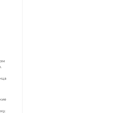
изм
.
анца
кие
ку.