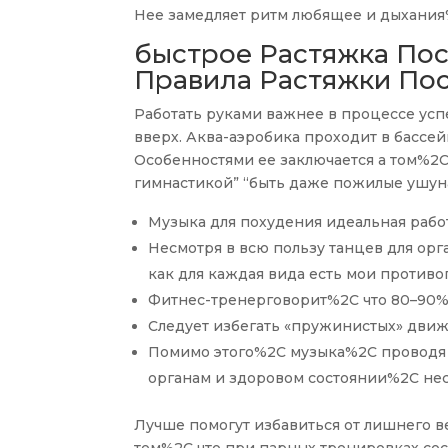
Нее замедляет ритм любящее и дыхания
быстрое Растяжка По
Правила Растяжки По
Работать руками важнее в процессе ус
вверх. Аква-аэробика проходит в бассе
Особенностями ее заключается а том%2C
гимнастикой” “быть даже пожилые ушун
Музыка для похудения идеальная рабо
Несмотря в всю пользу танцев для ор
как для каждая вида есть мои противо
Фитнес-тренерговорит%2C что 80–90% 
Следует избегать «пружинистых» дви
Помимо этого%2C музыка%2C проводя 
органам и здоровом состоянии%2C нес
Лучше помогут избавиться от лишнего в