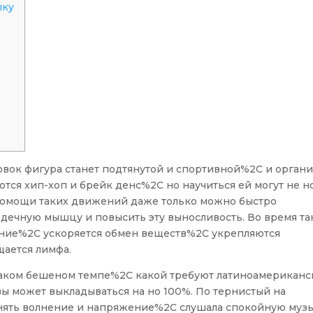
ыку
овок фигура станет подтянутой и спортивной%2C и орган
ся хип-хоп и брейк денс%2C но научиться ей могут не но
помощи таких движений даже только можно быстро
дечную мышцу и повысить эту выносливость. Во время т
ение%2C ускоряется обмен веществ%2C укрепляются
ается лимфа.
таком бешеном темпе%2C какой требуют латиноамериканс
вы может выкладываться на но 100%. По тернистый на
нять волнение и напряжение%2C слушала спокойную музы