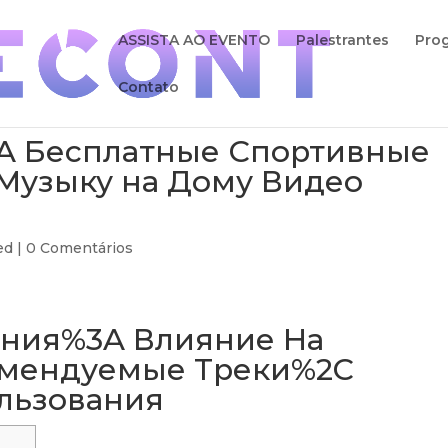
ASSISTA AO EVENTO
Palestrantes
Pro
Contato
A Бесплатные Спортивные
Музыку на Дому Видео
ed
|
0 Comentários
ения%3A Влияние На
омендуемые Треки%2C
льзования