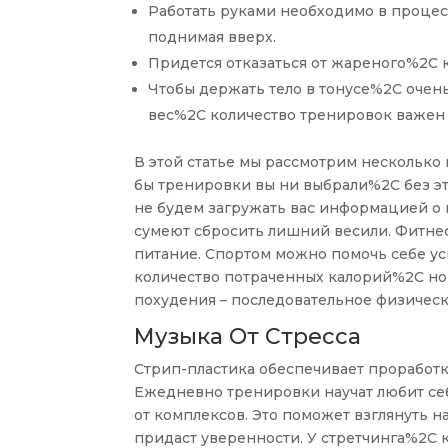
Работать руками необходимо в процес
поднимая вверх.
Придется отказаться от жареного%2C 
Чтобы держать тело в тонусе%2C очен
вес%2C количество тренировок важен у
В этой статье мы рассмотрим несколько
бы тренировки вы ни выбрали%2C без э
не будем загружать вас информацией о
сумеют сбросить лишний весили. Фитне
питание. Спортом можно помочь себе 
количество потраченных калорий%2C но
похудения – последовательное физическ
Музыка От Стресса
Стрип-пластика обеспечивает проработ
Ежедневно тренировки научат любит себ
от комплексов. Это поможет взглянуть 
придаст уверенности. У стретчинга%2C 