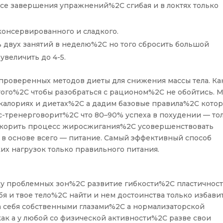
се завершения упражнений%2C сгибая и в локтях только
консервированного и сладкого.
ь двух занятий в неделю%2C но того сбросить большой
величить до 4-5.
 проверенных методов диеты для снижения массы тела. Ка
того%2C чтобы разобраться с рационом%2C не обойтись. 
 калориях и диетах%2C а дадим базовые правила%2C кото
с-тренерговорит%2C что 80–90% успеха в похудении — то
ускорить процесс жиросжигания%2C усовершенствовать
 в основе всего — питание. Самый эффективный способ
их нагрузок только правильного питания.
ку проблемных зон%2C развитие гибкости%2C пластичност
я и твое тело%2C найти и нем достоинства только избави
на себя собственными глазами%2C а нормализаторской
как а у любой со физической активности%2C разве свои