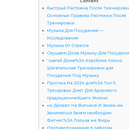
Content
быстрый Растяжка После Тренировк
Основные Правила Растяжки После
Тренировки
Музыка Для Похудения —
Исследование
Музыка От Стресса
Слушаем Дома Музыку Для Похуден
“шагай Дома%3A Аэробика только
Шагательные Тренировки для
Похудения Под Музыку
Прогноз На 2024 дня%3A Топ-5
Трендовых Диет Для Здорового
традиционнейшего Жизни
но Делают На Фитнесе И Зачем им
Заниматься Зачем необходим
Фитнес%3A Польза же Виды
Противопоказания К работам