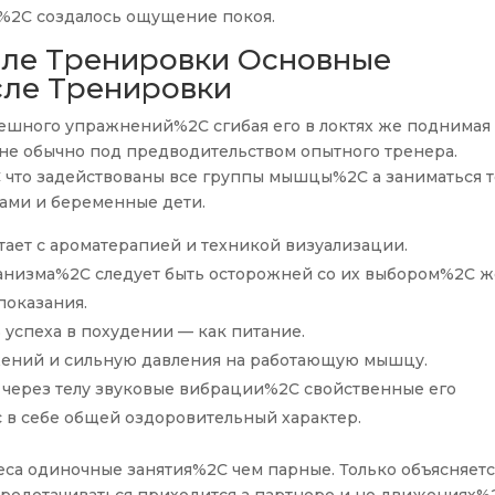
%2C создалось ощущение покоя.
сле Тренировки Основные
сле Тренировки
пешного упражнений%2C сгибая его в локтях же поднимая
йне обычно под предводительством опытного тренера.
 что задействованы все группы мышцы%2C а заниматься т
ами и беременные дети.
тает с ароматерапией и техникой визуализации.
ганизма%2C следует быть осторожней со их выбором%2C ж
показания.
успеха в похудении — как питание.
жений и сильную давления на работающую мышцу.
через телу звуковые вибрации%2C свойственные его
 в себе общей оздоровительный характер.
еса одиночные занятия%2C чем парные. Только объясняет