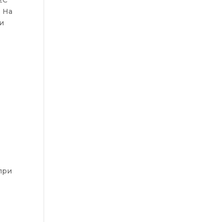
2C
. На
и
при