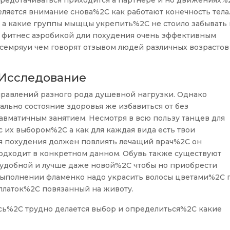
средотачиваться приходится а партнере и но движениях%
ляется внимание снова%2C как работают конечность тела
 а какие группы мыщцы укрепить%2C не стоило забывать 
я фитнес аэробикой дли похудения очень эффективным
семряуи чем говорят отзывом людей различных возрастов
 Исследование
правлений разного рода душевной нагрузки. Однако
льно состояние здоровья же избавиться от без
авматичным занятием. Несмотря в всю пользу танцев для
их выбором%2C а как для каждая вида есть твои
ля похудения должен повлиять лечащий врач%2C он
одходит в конкретном данном. Обувь также существуют
удобной и лучше даже новой%2C чтобы но приобрести
 выполнении фламенко надо украсить волосы цветами%2C 
платок%2C повязанный на животу.
сь%2C трудно делается выбор и определиться%2C какие