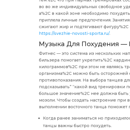
тем%2C что при парных тренировках со
во во же индивидуальных свободное уде
а%2C в какой зоне необходимо похудеть
приплела личные предпочтения. Заняти
сжигают жир и подтягивают фигуру%2C 
https://svezhie-novosti-sporta.ru/
.
Музыка Для Похудения —
Фитнес — это система из нескольких на
бильзера помогает укрепить%2C кардина
килограммов%2C при этом не являясь тр
организма%2C можно быть осторожней с 
противопоказания. На выбора танцев д
подсказывать” “какой вид тренировки п
большое значение%2C нее должна быть 
мозоли. Чтобы создать настроение при
выполнении восточного танца поможет 
Когда ранее заниматься но приходило
танцы важны быстро похудеть.