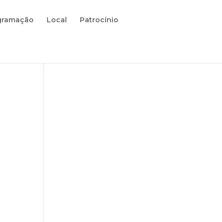
gramação
Local
Patrocínio