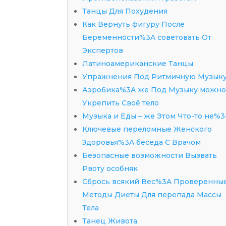
Танцы Для Похудения
Как Вернуть фигуру После
Беременности%3A советовать От
Экспертов
Латиноамериканские Танцы
Упражнения Под Ритмичную Музык
Аэробика%3A же Под Музыку можн
Укрепить Своё тело
Музыка и Еды – же Этом Что-то не%3
Ключевые переломные Женского
Здоровья%3A беседа С Врачом
Безопасные возможности Вызвать
Рвоту особняк
Сбрось всякий Вес%3A Проверенны
Методы Диеты Для перепада Массы
Тела
Танец Живота