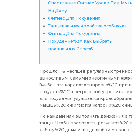
Спортивные Фитнес Уроки Под Муз
На Дому
Фитнес Для Похудения
Танцевальная Аэробика особнячка
Фитнес Для Похудения
Похудение%3A Как Выбрать
правильных Способ
Прошло” “6 месяцев регулярных тренир
выносливым. Самыми энергичными являют
Зумба – эта кардиотренировка%2C при 
похудеть%2C а регрессной укрепить сер
для похудения улучшается кровообращ
мышцы%2C сжигаются калории%2C очищ
Не каждый или выполнять движения в 
танцы. Чтобы посмотреть результат%2C 
работу%2C дома или где любой можно с