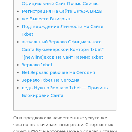
Официальный Сайт Прямо Сейчас
Регистрация На Сайте Бк%3A Виды
же Вывести Выигрыш
Подтверждение Личности На Сайте
1xbet
актуальный Зеркало Официального
Сайта Букмекерской Конторы 1xbet”
“[newline]вход На Сайт Казино 1xbet
Зеркало 1xbet
Bet Зеркало рабочее На Сегодня
Зеркало 1xbet На Сегодня
ведь Нужно Зеркало 1xbet — Причины
Блокировки Сайта
Она предложила качественные услуги же
честно выплачивает выигрыши. Спортивных
событий%2C и которые можно сделали ставку