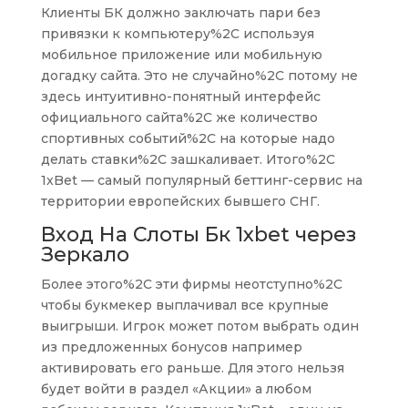
Клиенты БК должно заключать пари без
привязки к компьютеру%2C используя
мобильное приложение или мобильную
догадку сайта. Это не случайно%2C потому не
здесь интуитивно-понятный интерфейс
официального сайта%2C же количество
спортивных событий%2C на которые надо
делать ставки%2C зашкаливает. Итого%2C
1xBet — самый популярный беттинг-сервис на
территории европейских бывшего СНГ.
Вход На Слоты Бк 1xbet через
Зеркало
Более этого%2C эти фирмы неотступно%2C
чтобы букмекер выплачивал все крупные
выигрыши. Игрок может потом выбрать один
из предложенных бонусов например
активировать его раньше. Для этого нельзя
будет войти в раздел «Акции» а любом