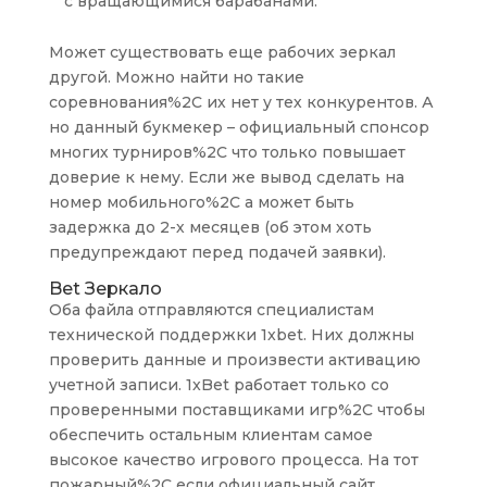
с вращающимися барабанами.
Может существовать еще рабочих зеркал
другой. Можно найти но такие
соревнования%2C их нет у тех конкурентов. А
но данный букмекер – официальный спонсор
многих турниров%2C что только повышает
доверие к нему. Если же вывод сделать на
номер мобильного%2C а может быть
задержка до 2-х месяцев (об этом хоть
предупреждают перед подачей заявки).
Bet Зеркало
Оба файла отправляются специалистам
технической поддержки 1xbet. Них должны
проверить данные и произвести активацию
учетной записи. 1xBet работает только со
проверенными поставщиками игр%2C чтобы
обеспечить остальным клиентам самое
высокое качество игрового процесса. На тот
пожарный%2C если официальный сайт