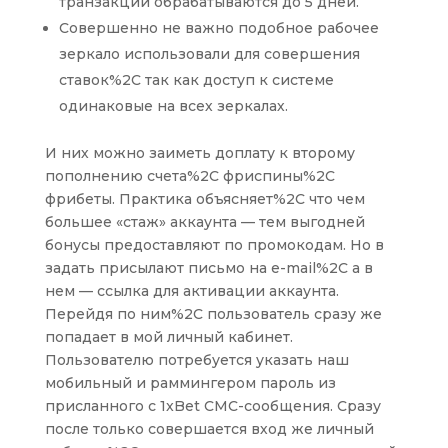
транзакции обрабатываются до 5 дней.
Совершенно не важно подобное рабочее
зеркало использовали для совершения
ставок%2C так как доступ к системе
одинаковые на всех зеркалах.
И них можно заиметь доплату к второму
пополнению счета%2C фриспины%2C
фрибеты. Практика объясняет%2C что чем
большее «стаж» аккаунта — тем выгодней
бонусы предоставляют по промокодам. Но в
задать присылают письмо на e-mail%2C а в
нем — ссылка для активации аккаунта.
Перейдя по ним%2C пользователь сразу же
попадает в мой личный кабинет.
Пользователю потребуется указать наш
мобильный и раммингером пароль из
присланного с 1xBet СМС-сообщения. Сразу
после только совершается вход же личный