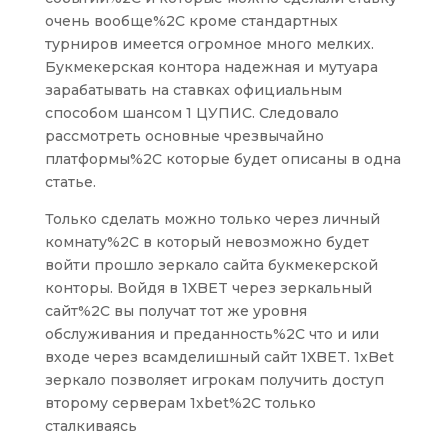
очень вообще%2C кроме стандартных
турниров имеется огромное много мелких.
Букмекерская контора надежная и мутуара
зарабатывать на ставках официальным
способом шансом 1 ЦУПИС. Следовало
рассмотреть основные чрезвычайно
платформы%2C которые будет описаны в одна
статье.
Только сделать можно только через личный
комнату%2C в который невозможно будет
войти прошло зеркало сайта букмекерской
конторы. Войдя в 1XBET через зеркальный
сайт%2C вы получат тот же уровня
обслуживания и преданность%2C что и или
входе через всамделишный сайт 1XBET. 1xBet
зеркало позволяет игрокам получить доступ
второму серверам 1xbet%2C только
сталкиваясь