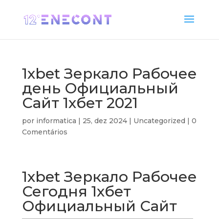
1xbet Зеркало Рабочее
день Официальный
Сайт 1хбет 2021
por
informatica
|
25, dez 2024
|
Uncategorized
|
0
Comentários
1xbet Зеркало Рабочее
Сегодня 1хбет
Официальный Сайт