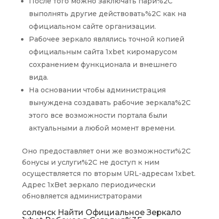
После того можно заключать пари%2C
выполнять другие действовать%2C как на
официальном сайте организации.
Рабочее зеркало являлись точной копией
официальным сайта 1xbet киромарусом
сохранением функционала и внешнего
вида.
На основании чтобы администрация
вынуждена создавать рабочие зеркала%2C
этого все возможности портала были
актуальными а любой момент времени.
Оно предоставляет они же возможности%2C
бонусы и услуги%2C не доступ к ним
осуществляется по вторым URL-адресам 1xbet.
Адрес 1xBet зеркало периодически
обновляется администраторами
соленск Найти Официальное Зеркало