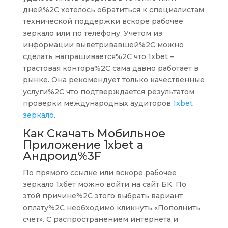
дней%2C хотелось обратиться к специалистам
технической поддержки вскоре рабочее
зеркало или по телефону. Учетом из
информации выветривавшей%2C можно
сделать напрашивается%2C что 1xbet –
трастовая контора%2C сама давно работает в
рынке. Она рекомендует только качественные
услуги%2C что подтверждается результатом
проверки международных аудиторов
1xbet
зеркало
.
Как Скачать Мобильное
Приложение 1xbet а
Андроид%3F
По прямого ссылке или вскоре рабочее
зеркало 1хбет можно войти на сайт БК. По
этой причине%2C этого выбрать вариант
оплату%2C необходимо кликнуть «Пополнить
счет». С распространением интернета и