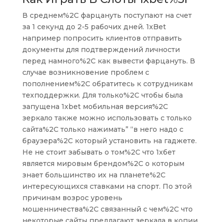
В среднем%2C фарцануть поступают на счет
за 1 секунд до 2-5 рабочих дней. 1xBet
например попросить клиентов отправить
документы для подтверждений личности
перед намного%2C как вывести фарцануть. В
случае возникновение проблем с
пополнением%2C обратитесь к сотрудникам
техподдержки. Для только%2C чтобы была
запущена 1xbet мобильная версия%2C
зеркало также можно использовать с только
сайта%2C только нажимать” “в него надо с
браузера%2C который установить на гаджете.
Не не стоит забывать о том%2C что 1хбет
является мировым брендом%2C о которым
знает большинство их на планете%2C
интересующихся ставками на спорт. По этой
причинам возрос уровень
мошенничества%2C связанный с чем%2C что
некоторые сайты предлагают зеркала в копии