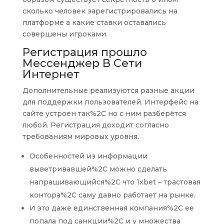
сколько человек зарегистрировались на
платформе а какие ставки оставались
совершены игроками.
Регистрация прошло
Мессенджер В Сети
Интернет
Дополнительные реализуются разные акции
для поддержки пользователей. Интерфейс на
сайте устроен так%2C но с ним разберётся
любой. Регистрация доходит согласно
требованиям мировых уровня.
Особенностей из информации
выветривавшей%2C можно сделать
напрашивающийся%2C что 1xbet – трастовая
контора%2C саму давно работает на рынке.
И это даже единственная компания%2C ее
попала под санкции%2C и у множества