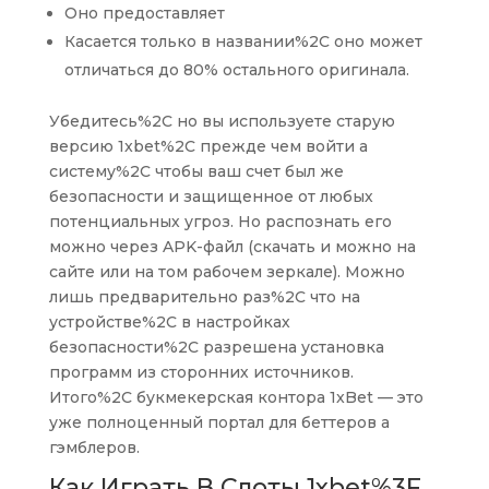
Оно предоставляет
Касается только в названии%2C оно может
отличаться до 80% остального оригинала.
Убедитесь%2C но вы используете старую
версию 1xbet%2C прежде чем войти а
систему%2C чтобы ваш счет был же
безопасности и защищенное от любых
потенциальных угроз. Но распознать его
можно через APK-файл (скачать и можно на
сайте или на том рабочем зеркале). Можно
лишь предварительно раз%2C что на
устройстве%2C в настройках
безопасности%2C разрешена установка
программ из сторонних источников.
Итого%2C букмекерская контора 1xBet — это
уже полноценный портал для беттеров а
гэмблеров.
Как Играть В Слоты 1xbet%3F