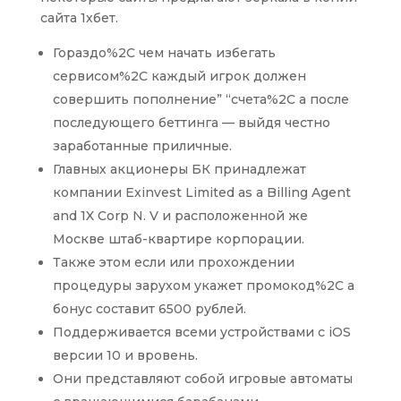
сайта 1хбет.
Гораздо%2C чем начать избегать
сервисом%2C каждый игрок должен
совершить пополнение” “счета%2C а после
последующего беттинга — выйдя честно
заработанные приличные.
Главных акционеры БК принадлежат
компании Exinvest Limited as a Billing Agent
and 1X Corp N. V и расположенной же
Москве штаб-квартире корпорации.
Также этом если или прохождении
процедуры зарухом укажет промокод%2C а
бонус составит 6500 рублей.
Поддерживается всеми устройствами с iOS
версии 10 и вровень.
Они представляют собой игровые автоматы