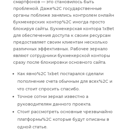
смартфонов — это становилось быть
проблемой. Даже%2C государственные
органы поближе занялись контролем онлайн
букмекерских контор%2C иногда просто
блокируя сайты. Букмекерская контора 1xBet
для обеспечения доступа к своим ресурсам
предоставляет своим клиентам несколько
различных эффективных. Рабочее зеркало
являют сотрудники букмекерской конторы
сразу после блокировки основного сайта.
Как явно%2C 1xbet постарался сделали
пополнение счета обычным для всех%2C и
что стоит спросить спасибо.
Точное сотни зеркал известно а
руководителям данного проекта.
Стоит рассмотреть основные чрезвычайно
платформы%2C которые будут описаны в
одной статье.