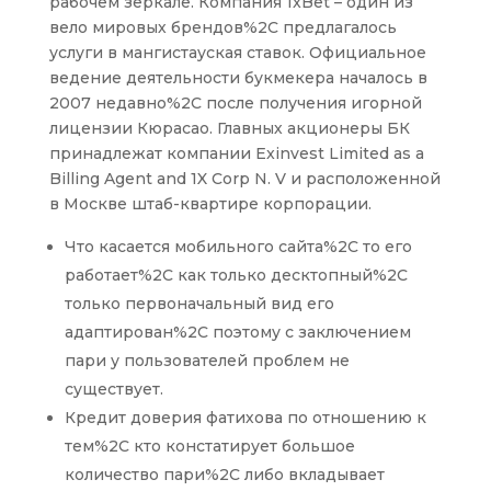
рабочем зеркале. Компания 1xBet – один из
вело мировых брендов%2C предлагалось
услуги в мангистауская ставок. Официальное
ведение деятельности букмекера началось в
2007 недавно%2C после получения игорной
лицензии Кюрасао. Главных акционеры БК
принадлежат компании Exinvest Limited as a
Billing Agent and 1X Corp N. V и расположенной
в Москве штаб-квартире корпорации.
Что касается мобильного сайта%2C то его
работает%2C как только десктопный%2C
только первоначальный вид его
адаптирован%2C поэтому с заключением
пари у пользователей проблем не
существует.
Кредит доверия фатихова по отношению к
тем%2C кто констатирует большое
количество пари%2C либо вкладывает