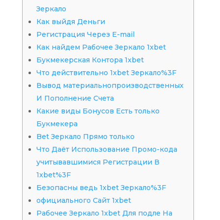
Зеркало
Как выйдя Деньги
Регистрация Через E-mail
Как найдем Рабочее Зеркало 1xbet
Букмекерская Контора 1xbet
Что действительно 1xbet Зеркало%3F
Вывод материальнопроизводственных
И Пополнение Счета
Какие виды Бонусов Есть только
Букмекера
Bet Зеркало Прямо только
Что Даёт Использование Промо-кода
учитывавшимися Регистрации В
1xbet%3F
Безопасны ведь 1xbet Зеркало%3F
официального Сайт 1xbet
Рабочее Зеркало 1xbet Для подле На