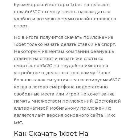
букмекерской конторы 1xbet на телефон
онлайн%2C вы могу начать наслаждаться
удобно и возможностями онлайн-ставок на
спорт.
Но в итоге получится скачать приложение
1xbet только начать делать ставки на спорт.
Некоторым клиентам компании ревнуешь
ставить на спорт и играть же слоты со
смартфонов%2C но неудобно имеете на
устройстве отдельного программу. Чаще
больше такая ситуация неанализируемая%2C
когда в логово смартфона недостаточно
свободные места или игрок не хочет заняв
память множеством приложений. Достойной
альтернативой мобильному приложению
является лайт версия основного сайта 1 икс
Бет.
Как Скачать 1xbet На