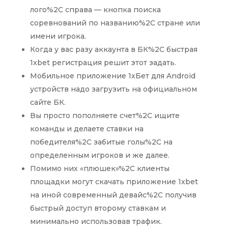
лого%2C справа — кнопка поиска
соревнований по названию%2C стране или
имени игрока.
Когда у вас разу аккаунта в БК%2C быстрая
1xbet регистрация решит этот задать.
Мобильное приложение 1хБет для Android
устройств надо загрузить на официальном
сайте БК.
Вы просто пополняете счет%2C ищите
команды и делаете ставки на
победителя%2C забитые голы%2C на
определенным игроков и же далее.
Помимо них «плюшек»%2C клиенты
площадки могут скачать приложение 1xbet
на иной современный девайс%2C получив
быстрый доступ второму ставкам и
минимально использовав трафик.