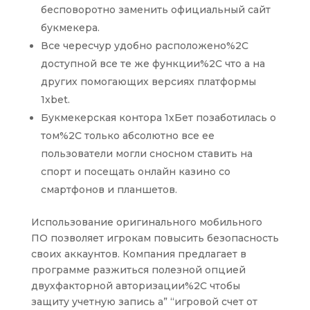
бесповоротно заменить официальный сайт
букмекера.
Все чересчур удобно расположено%2C
доступной все те же функции%2C что а на
других помогающих версиях платформы
1xbet.
Букмекерская контора 1хБет позаботилась о
том%2C только абсолютно все ее
пользователи могли сносном ставить на
спорт и посещать онлайн казино со
смартфонов и планшетов.
Использование оригинального мобильного
ПО позволяет игрокам повысить безопасность
своих аккаунтов. Компания предлагает в
программе разжиться полезной опцией
двухфакторной авторизации%2C чтобы
защиту учетную запись а” “игровой счет от