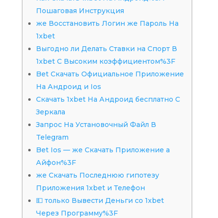
Пошаговая Инструкция
же Восстановить Логин же Пароль На
1xbet
Выгодно ли Делать Ставки на Спорт В
1xbet С Высоким коэффициентом%3F
Bet Скачать Официальное Приложение
На Андроид и Ios
Скачать 1xbet На Андроид бесплатно С
Зеркала
Запрос На Установочный Файл В
Telegram
Bet Іos — же Скачать Приложение а
Айфон%3F
же Скачать Последнюю гипотезу
Приложения 1xbet и Телефон
💵 только Вывести Деньги со 1xbet
Через Программу%3F