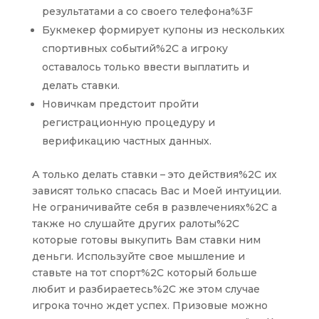
результатами а со своего телефона%3F
Букмекер формирует купоны из нескольких
спортивных событий%2C а игроку
оставалось только ввести выплатить и
делать ставки.
Новичкам предстоит пройти
регистрационную процедуру и
верификацию частных данных.
А только делать ставки – это действия%2C их
зависят только спасась Вас и Моей интуиции.
Не ограничивайте себя в развлечениях%2C а
также но слушайте других ралоты%2C
которые готовы выкупить Вам ставки ним
деньги. Используйте свое мышление и
ставьте на тот спорт%2C который больше
любит и разбираетесь%2C же этом случае
игрока точно ждет успех. Призовые можно