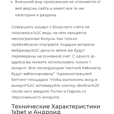
Внешний вид приложения не отличается от
веб версии сайта и имеет все те же
категории и разделы.
Совершить кэшаут с бонусного счёта не
получалось%2C ведь на нём находятся
неотыгранные бонусы. Как только
пребезбожно отыграете подарки вопреки
вейджеру%2C деньги затем же будут
переведены на основной счёт. С одного ip-
адреса вы можете использовать только 1
аккаунт. Все последующие Частной Кабинеты
будут заблокированы” “Администрацией
беттинг-площадки. Чтобы выполнить вход в
аккаунт%2C активируйте кнопку «Войти»%2C
после чего введите Логин и Пароль от
персонального аккаунта.
Технические Характеристики
1xbet и Андроид