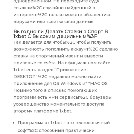
одновременном. Не переходите судя
ссылкам%2C случайно найденный в
интернете%2C только можете обзавестись
вирусами или «слить» свои данные.
Выгодно ли Делать Ставки а Спорт В
1xbet С Высоким децильным%3F
Так делается для чтобы%2C чтобы получить
возможность пополнить аккаунт%2C сделано
ставку на спортивный ивент и вывести
призовые со счёта. На официальном сайте
1xbet есть раздел “Приложение
DESKTOP”%2C недалеко можно найти
приложение для OS Windows и” “MAC OS.
Помимо того в списках помогающих
программ есть VPN сервисы%2C браузеры
усовершенство моментального доступа
второму платформе 1xbet.
Программа от 1xbet – это технологичный
софт%2C способный практически