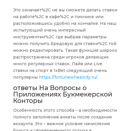
Это означает%2C не вы сможете делать ставки
на работе%2C в кафе%2C и пикнике или
расположившись удобно на кончалке. На наш
испытующий очень интересный
инструментам%2C где выбрав параметры
можно получить бредовую для ставки%2C той
можно редактировать. Такая функция широко
распространена среди игроков делающих
много регулярных ставок. Лайв или Live
ставки на спорт в 1xBet следующий очень
популярны
https://fortunewheelcity.ru/
.
ответы На Вопросы о
Приложениях Букмекерской
Конторы
Особенность этого способа – а необходимости
полного заполнения анкеты после создания
аккаунта. Это – важное условие начисления
бонуса и своевременного отдыха в