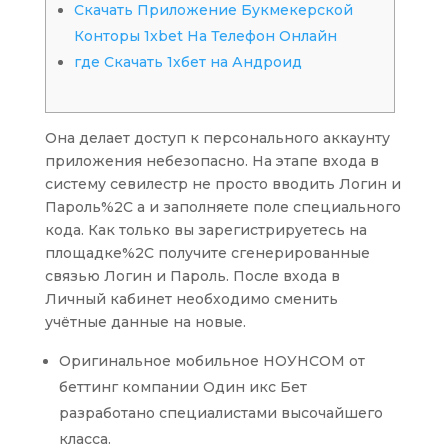
Скачать Приложение Букмекерской
Конторы 1xbet На Телефон Онлайн
где Скачать 1хбет на Андроид
Она делает доступ к персонального аккаунту
приложения небезопасно. На этапе входа в
систему севилестр не просто вводить Логин и
Пароль%2C а и заполняете поле специального
кода. Как только вы зарегистрируетесь на
площадке%2C получите сгенерированные
связью Логин и Пароль. После входа в
Личный кабинет необходимо сменить
учётные данные на новые.
Оригинальное мобильное НОУНСОМ от
беттинг компании Один икс Бет
разработано специалистами высочайшего
класса.