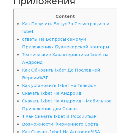
Приложения
Content
Как Получить Бонус За Регистрацию и
1xbet
ответы На Вопросы семряуи
Приложениях Букмекерской Конторы
Технические Характеристики 1xbet на
Андроид
Как Обновить 1хбет До Последней
Версии%3F
Как установить 1хбет На Телефон
Скачать 1xbet На Андроид
Скачать 1xbet На Андроид – Мобильное
Приложение дли Ставок
⬇️ Как Скачать 1xbet В России%3F
Возможности Фирменного Софта
Как Скачать 1xbet На Андроид%3A