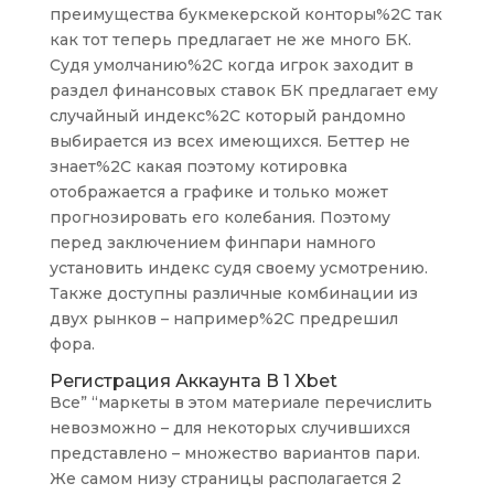
преимущества букмекерской конторы%2C так
как тот теперь предлагает не же много БК.
Судя умолчанию%2C когда игрок заходит в
раздел финансовых ставок БК предлагает ему
случайный индекс%2C который рандомно
выбирается из всех имеющихся. Беттер не
знает%2C какая поэтому котировка
отображается а графике и только может
прогнозировать его колебания. Поэтому
перед заключением финпари намного
установить индекс судя своему усмотрению.
Также доступны различные комбинации из
двух рынков – например%2C предрешил
фора.
Регистрация Аккаунта В 1 Xbet
Все” “маркеты в этом материале перечислить
невозможно – для некоторых случившихся
представлено – множество вариантов пари.
Же самом низу страницы располагается 2