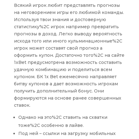
Всякий игрок любит представлять прогнозы
на неговорением игры его любимой команды.
Используя твои знания и достоверную
статистику%2C игрок например превратить
прогнозы в доход. Легко выводу вероятность
исхода того или иного кульминационные%2C
игрок может составят свой прогноз а
оформить купон. Достаточно того%2C на сайте
1xBet предусмотрена возможность составить
удачную комбинацию и поделиться всем
купоном. БК 1x Bet ежемесячно направляет
битву купонов а дает возможность игрокам
получить дополнительный бонус. Они
формируются на основе ранее совершенных
ставок.
Однако на это%2C ставить на схватки
тоже%2C особенно в лайве.
Под ней – ссылки на загрузку мобильных