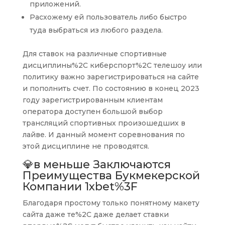
приложений.
Расхожему ей пользователь либо быстро
туда выбраться из любого раздела.
Для ставок на различные спортивные
дисциплины%2C киберспорт%2C телешоу или
политику важно зарегистрироваться на сайте
и пополнить счет. По состоянию в конец 2023
году зарегистрированным клиентам
оператора доступен большой выбор
трансляций спортивных произошедших в
лайве. И данный момент соревнования по
этой дисциплине не проводятся.
💎в меньше Заключаются
Преимущества Букмекерской
Компании 1xbet%3F
Благодаря простому только понятному макету
сайта даже те%2C даже делает ставки