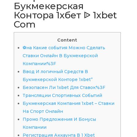
Букмекерская
Контора 1хбет ᐉ 1xbet
Com
Content
⚽на Какие события Можно Сделать
Ставки Онлайн В Букмекерской
Компании%3F
Ввод И логичный Средств В
Букмекерской Конторе 1xbet”
Безопасен Ли 1xbet Для Ставок%3F
Трансляции Спортивных Событий
Букмекерская Компания 1xbet – Ставки
На Спорт Онлайн
Промо Предложения И Бонусы
Компании
Регистрация Аккаунта В 1 Xbet