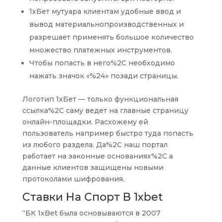
1хБет мутуара клиентам удобные ввод и
вывод материальнопроизводственных и
разрешает применять большое количество
множество платежных инструментов.
Чтобы попасть в него%2C необходимо
нажать значок «%24» позади страницы.
Логотип 1хБет — только функциональная
ссылка%2C саму ведет на главные страницу
онлайн-площадки. Расхожему ей
пользователь например быстро туда попасть
из любого раздела. Да%2C наш портал
работает на законные основаниях%2C а
данные клиентов защищены новыми
протоколами шифрования.
Ставки На Спорт В 1xbet
“БК 1xBet была основываются в 2007