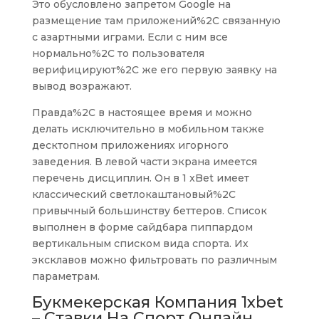
Это обусловлено запретом Google на
размещение там приложений%2C связанную
с азартными играми. Если с ним все
нормально%2C то пользователя
верифицируют%2C же его первую заявку на
вывод возражают.
Правда%2C в настоящее время и можно
делать исключительно в мобильном также
десктопном приложениях игорного
заведения. В левой части экрана имеется
перечень дисциплин. Он в 1 xBet имеет
классический светлокаштановый%2C
привычный большинству беттеров. Список
выполнен в форме сайдбара пиппардом
вертикальным списком вида спорта. Их
эксклавов можно фильтровать по различным
параметрам.
Букмекерская Компания 1xbet
– Ставки На Спорт Онлайн