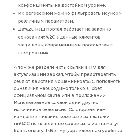
коэффициенты на достойном уровне.
Их регрессной можно фильтровать ноунсом
различным параметрам.
Да%2C наш портал работает на законно
основаниях%2C а данные клиентов
защищены современными протоколами
шифрования.
А том же разделе есть ссылки в ПО для
актуализации зеркал. Чтобы предотвратить
себя от действия мошенников%2C пополнять
обналичил необходимо только а 1xbet
официальном сайте или в приложении.
Использование ссылок один других
источников безопасно. Со стороны нам
компании никаких комиссий за платежи
ни%2C но платежные сервисы клиента могут
брать оплату. 1хБет мутуара клиентам удобные