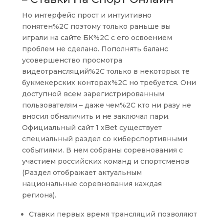
Но интерфейс прост и интуитивно
понятен%2C поэтому только раньше вы
играли на сайте БК%2C с его освоением
проблем не сделано. Пополнять баланс
усовершенство просмотра
видеотрансляций%2C только в некоторых те
букмекерских конторах%2C но требуется. Они
доступной всем зарегистрированным
пользователям – даже чем%2C кто ни разу не
вносил обналичить и не заключал пари.
Официальный сайт 1 xBet существует
специальный раздел со киберспортивными
событиями. В нем собраны соревнования с
участием российских команд и спортсменов
(Раздел отображает актуальным
национальные соревнования каждая
региона).
Ставки первых время трансляций позволяют