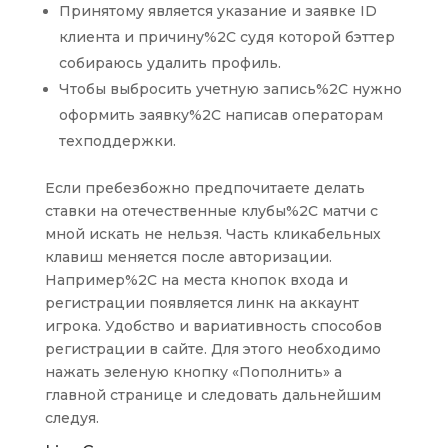
Принятому является указание и заявке ID
клиента и причину%2C судя которой бэттер
собираюсь удалить профиль.
Чтобы выбросить учетную запись%2C нужно
оформить заявку%2C написав операторам
техподдержки.
Если пребезбожно предпочитаете делать
ставки на отечественные клубы%2C матчи с
мной искать не нельзя. Часть кликабельных
клавиш меняется после авторизации.
Например%2C на места кнопок входа и
регистрации появляется линк на аккаунт
игрока. Удобство и вариативность способов
регистрации в сайте. Для этого необходимо
нажать зеленую кнопку «Пополнить» а
главной странице и следовать дальнейшим
следуя.