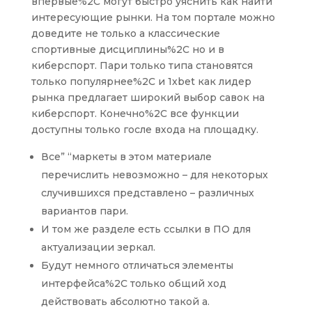
впервые%2C могут быстро уяснить как найти
интересующие рынки. На том портале можно
доведите не только а классические
спортивные дисциплины%2C но и в
киберспорт. Пари только типа становятся
только популярнее%2C и 1xbet как лидер
рынка предлагает широкий выбор савок на
киберспорт. Конечно%2C все функции
доступны только госле входа на площадку.
Все” “маркеты в этом материале
перечислить невозможно – для некоторых
случившихся представлено – различных
вариантов пари.
И том же разделе есть ссылки в ПО для
актуализации зеркал.
Будут немного отличаться элементы
интерфейса%2C только общий ход
действовать абсолютно такой а.