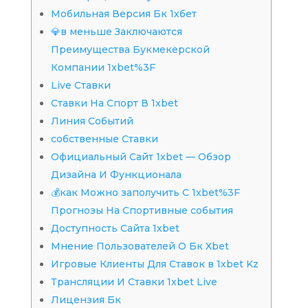
Мобильная Версия Бк 1хбет
💎в меньше Заключаются
Преимущества Букмекерской
Компании 1xbet%3F
Live Ставки
Ставки На Спорт В 1xbet
Линия Событий
собственные Ставки
Официальный Сайт 1xbet — Обзор
Дизайна И Функционала
💰как Можно заполучить С 1xbet%3F
Прогнозы На Спортивные события
Доступность Сайта 1xbet
Мнение Пользователей О Бк Xbet
Игровые Клиенты Для Ставок в 1xbet Kz
Трансляции И Ставки 1xbet Live
Лицензия Бк