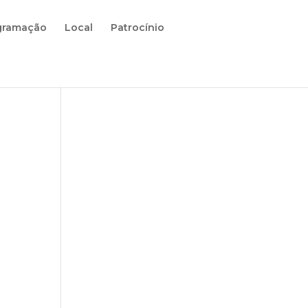
gramação
Local
Patrocínio