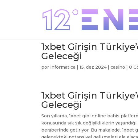
1xbet Girişin Türki
Geleceği
por
informatica
|
15, dez 2024
|
casino
|
0 C
1xbet Girişin Türki
Geleceği
Son yıllarda, 1xbet gibi online bahis platfor
konusunda sık sık değişikliklerin yaşandığı b
beraberinde getiriyor. Bu makalede, 1xbet 
gelecekteki potansiyel gelişmeleri ele alaca