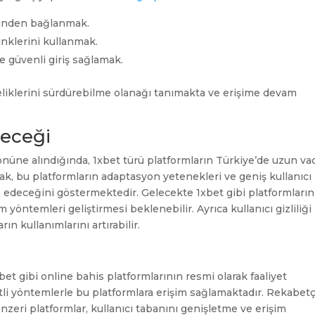
rinden bağlanmak.
inklerini kullanmak.
ve güvenli giriş sağlamak.
eliklerini sürdürebilme olanağı tanımakta ve erişime devam
leceği
nüne alındığında, 1xbet türü platformların Türkiye’de uzun vad
cak, bu platformların adaptasyon yetenekleri ve geniş kullanıcı
m edeceğini göstermektedir. Gelecekte 1xbet gibi platformların
öntemleri geliştirmesi beklenebilir. Ayrıca kullanıcı gizliliği 
rın kullanımlarını artırabilir.
et gibi online bahis platformlarının resmi olarak faaliyet
şitli yöntemlerle bu platformlara erişim sağlamaktadır. Rekabetç
zeri platformlar, kullanıcı tabanını genişletme ve erişim