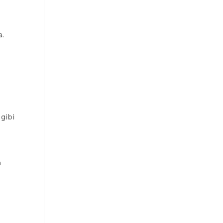
a.
 gibi
m