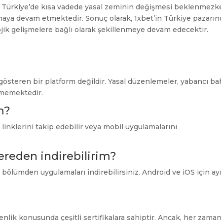
r. Türkiye’de kısa vadede yasal zeminin değişmesi beklenmezk
unmaya devam etmektedir. Sonuç olarak, 1xbet’in Türkiye pazarın
olojik gelişmelere bağlı olarak şekillenmeye devam edecektir.
t gösteren bir platform değildir. Yasal düzenlemeler, yabancı ba
ermemektedir.
im?
ş linklerini takip edebilir veya mobil uygulamalarını
ereden indirebilirim?
bölümden uygulamaları indirebilirsiniz. Android ve iOS için ay
enlik konusunda çeşitli sertifikalara sahiptir. Ancak, her zama