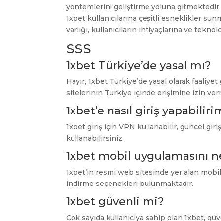
yöntemlerini geliştirme yoluna gitmektedi
1xbet kullanıcılarına çeşitli esneklikler s
varlığı, kullanıcıların ihtiyaçlarına ve tekn
SSS
1xbet Türkiye’de yasal mı?
Hayır, 1xbet Türkiye’de yasal olarak faaliye
sitelerinin Türkiye içinde erişimine izin v
1xbet’e nasıl giriş yapabilir
1xbet giriş için VPN kullanabilir, güncel giri
kullanabilirsiniz.
1xbet mobil uygulamasını n
1xbet’in resmi web sitesinde yer alan mobil 
indirme seçenekleri bulunmaktadır.
1xbet güvenli mi?
Çok sayıda kullanıcıya sahip olan 1xbet, güv