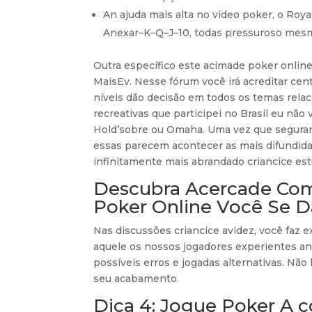
An ajuda mais alta no vídeo poker, o Roy
Anexar–K–Q–J–10, todas pressuroso mesm
Outra específico este acimade poker online
MaisEv. Nesse fórum você irá acreditar cen
níveis dão decisão em todos os temas rela
recreativas que participei no Brasil eu nã
Hold’sobre ou Omaha. Uma vez que seguran
essas parecem acontecer as mais difundid
infinitamente mais abrandado criancice est
Descubra Acercade Como
Poker Online Você Se D
Nas discussões criancice avidez, você faz 
aquele os nossos jogadores experientes ana
possíveis erros e jogadas alternativas. Não
seu acabamento.
Dica 4: Jogue Poker A 