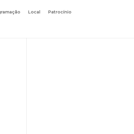
gramação
Local
Patrocínio