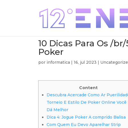
10 Dicas Para Os /br
Poker
por
informatica
|
16, jul 2023
|
Uncategoriz
Content
Descubra Acercade Como Ar Puerilidad
Torneio E Estilo De Poker Online Você
Dá Melhor
Dica 4: Jogue Poker A comprido Balisa
Com Quem Eu Devo Aparelhar Strip