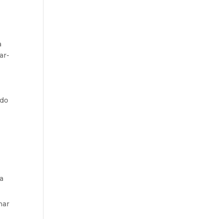
a
ar-
ndo
ra
har