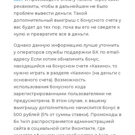
реквизиты, чтобы в дальнейшем не было
проблем вывести деньги. Такой
дополнительный выигрыш с бонусного счета у
вас будет до тех пор, пока вы его не сведете к
нулю и превратите все в деньги.
Однако данную информацию лучше уточнить
у операторов службы поддержки БК по email-
адресу Если хотим обналичить бонус,
находящийся на бонусном счете «Казино», то
нужно играть в разделе «Казино» (на деньги с
основного счета). Возможность
использования бонусного кода
зарегистрированными пользователями не
предусмотрена. В этом случае, к вашему
выигрышу дополнительно начислится бонус в
500 рублей (5% от суммы ставки). Промокоды в
бк 1win распространяется администрацией
сайта в социальной сети Вконтакте, где