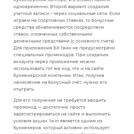
одновременно. Второй вариант создания
учетной записи – через социальные сети. Если
играем на спортивных ставках, то бонусные
средства обналичиваются посредством
ставок, оплаченных собственными
денежными средствами (с основного счета).
Для приложения БК 1вин не предусмотрено
специальных промокодов. При создании
аккаунта через приложение можно
использовать тот же код, что и на сайте
букмекерской компании. Итак, получив
начисление на бонусный счёт, нужно его
отыграть.
Для его получения не требуется вводить
промокод — достаточно просто
зарегистрироваться на сайте и выполнить
условия акции. 1win является одним из
букмекеров, который активно использует