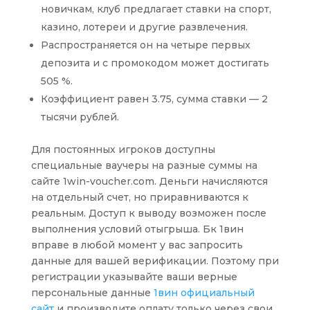
новичкам, клуб предлагает ставки на спорт,
казино, лотереи и другие развлечения.
Распространяется он на четыре первых
депозита и с промокодом может достигать
505 %.
Коэффициент равен 3.75, сумма ставки — 2
тысячи рублей.
Для постоянных игроков доступны
специальные ваучеры на разные суммы на
сайте 1win-voucher.com. Деньги начисляются
на отдельный счет, но приравниваются к
реальным. Доступ к выводу возможен после
выполнения условий отыгрыша. Бк 1вин
вправе в любой момент у вас запросить
данные для вашей верификации. Поэтому при
регистрации указывайте ваши верные
персональные данные
1вин официальный
сайт
и производите оплату только через свои