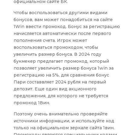
официальном сайте БК.
Чтобы воспользоваться другими видами
бонусов, вам может понадобиться на сайте
1Win ввести промокод. Бонус за регистрацию
начисляется автоматически после первого
пополнения счета. Игрок может
воспользоваться промокодом, чтобы
увеличить размер бонуса. В 2024 году
букмекер предлагает промокод, который
позволяет увеличить размер бонуса 1win за
регистрацию на 5%, для сравнения бонус
Пари составвляет 2024 рубля на первый
депозит. Еще один вид акционного
предложения, для которого не требуется
промокод 1Вин.
Поэтому очень внимательно проверяйте
источники информации, и используйте код
только на официальном зеркале сайта 1вин.
Промокоды являются специальными кодами,