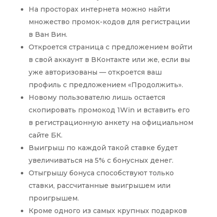
На просторах интернета можно найти
множество промок-кодов для регистрации
в Ван Вин.
Откроется страница с предложением войти
в свой аккаунт в ВКонтакте или же, если вы
уже авторизованы — откроется ваш
профиль с предложением «Продолжить».
Новому пользователю лишь остается
скопировать промокод 1Win и вставить его
в регистрационную анкету на официальном
сайте БК.
Выигрыш по каждой такой ставке будет
увеличиваться на 5% с бонусных денег.
Отыгрышу бонуса способствуют только
ставки, рассчитанные выигрышем или
проигрышем.
Кроме одного из самых крупных подарков