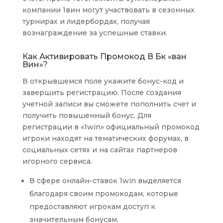
компании 1вин могут участвовать в сезонных
турнирах и лидербордах, получая
вознаграждение за успешные ставки.
Как Активировать Промокод В Бк «ван
Вин»?
В открывшемся поле укажите бонус-код и
завершить регистрацию. После создания
учетной записи вы сможете пополнить счет и
получить повышенный бонус. Для
регистрации в «1win» официальный промокод
игроки находят на тематических форумах, в
социальных сетях и на сайтах партнеров
игорного сервиса.
В сфере онлайн-ставок 1win выделяется
благодаря своим промокодам, которые
предоставляют игрокам доступ к
значительным бонусам.