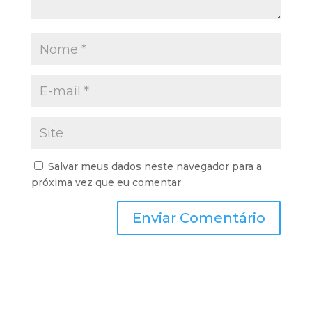
Salvar meus dados neste navegador para a
próxima vez que eu comentar.