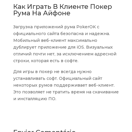
Как Играть В Клиенте Покер
Рума На Айфоне
Загрузка приложений рума PokerOK с
официального сайта безопасна и надежна.
Мобильный веб-клиент максимально
дублирует приложение для iOS. Визуальных
отличий почти нет, за исключением адресной
строки, которая есть в софте.
Для игры в покер не всегда нужно
устанавливать софт. Официальный сайт
некоторых румов поддерживает веб-клиент.
Это позволяет не тратить время на скачивание
и инсталляцию ПО.