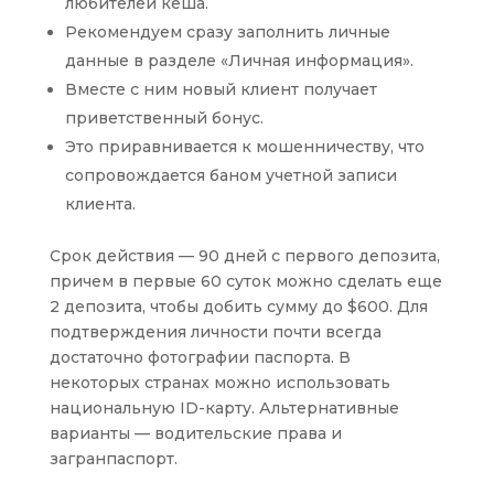
любителей кеша.
Рекомендуем сразу заполнить личные
данные в разделе «Личная информация».
Вместе с ним новый клиент получает
приветственный бонус.
Это приравнивается к мошенничеству, что
сопровождается баном учетной записи
клиента.
Срок действия — 90 дней с первого депозита,
причем в первые 60 суток можно сделать еще
2 депозита, чтобы добить сумму до $600. Для
подтверждения личности почти всегда
достаточно фотографии паспорта. В
некоторых странах можно использовать
национальную ID-карту. Альтернативные
варианты — водительские права и
загранпаспорт.