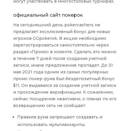
могут участвовать в многостоловых турнирах.
официальный сайт покерок
На сегодняшний день pokercashers не
предлагает эксклюзивный бонус для новых
игроков GGpokerok. В акции необходимо
зарегистрироваться самостоятельно через
раздел «Промо» в клиенте. Сделать это можно
в течение 7 дней после создания учетной
записи, иначе предложение пропадет. До 31
мая 2021 года одним из самых популярных
промо покер-рума был бездепозитный бонус
$11. Он выдавался за создание учетной записи
и прохождение верификации. К сожалению,
сейчас поощрение неактивно, о планах по его
возвращению сеть не сообщает.
Правила рума запрещают создавать и
использовать мультиаккаунты.