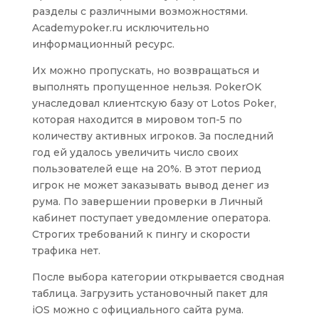
разделы с различными возможностями.
Academypoker.ru исключительно
информационный ресурс.
Их можно пропускать, но возвращаться и
выполнять пропущенное нельзя. PokerOK
унаследовал клиентскую базу от Lotos Poker,
которая находится в мировом топ-5 по
количеству активных игроков. За последний
год ей удалось увеличить число своих
пользователей еще на 20%. В этот период
игрок не может заказывать вывод денег из
рума. По завершении проверки в Личный
кабинет поступает уведомление оператора.
Строгих требований к пингу и скорости
трафика нет.
После выбора категории открывается сводная
таблица. Загрузить установочный пакет для
iOS можно с официального сайта рума.