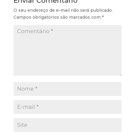
Enviar Comentário
O seu endereço de e-mail não será publicado.
Campos obrigatórios são marcados com
*