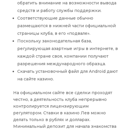
обратить внимание на возможности вывода
средств и работу службы поддержки.
Соответствующие данные обычно
размещаются в нижней части официальной
страницы клуба, в его «подвале».
Поскольку законодательная база,
регулирующая азартные игры в интернете, в
каждой стране своя, компании получают
разрешения международного образца.
Скачать установочный файл для Android дают
на сайте казино.
На официальном сайте все сделки проходят
честно, а деятельность клуба непрерывно
контролируется лицензирующим
регулятором. Ставки в казино Лев можно
делать только в рублях и долларах.
Минимальный депозит для начала знакомства