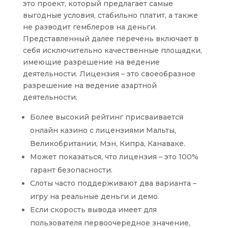
это проект, который предлагает самые
выгодные условия, стабильно платит, а также
не разводит гемблеров на деньги.
Представленный далее перечень включает в
себя исключительно качественные площадки,
имеющие разрешение на ведение
деятельности. Лицензия – это своеобразное
разрешение на ведение азартной
деятельности.
Более высокий рейтинг присваивается
онлайн казино с лицензиями Мальты,
Великобритании, Мэн, Кипра, Канаваке.
Может показаться, что лицензия – это 100%
гарант безопасности.
Слоты часто поддерживают два варианта –
игру на реальные деньги и демо.
Если скорость вывода имеет для
пользователя первоочередное значение,