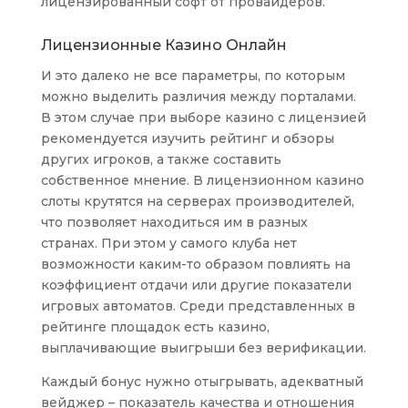
лицензированный софт от провайдеров.
Лицензионные Казино Онлайн
И это далеко не все параметры, по которым
можно выделить различия между порталами.
В этом случае при выборе казино с лицензией
рекомендуется изучить рейтинг и обзоры
других игроков, а также составить
собственное мнение. В лицензионном казино
слоты крутятся на серверах производителей,
что позволяет находиться им в разных
странах. При этом у самого клуба нет
возможности каким-то образом повлиять на
коэффициент отдачи или другие показатели
игровых автоматов. Среди представленных в
рейтинге площадок есть казино,
выплачивающие выигрыши без верификации.
Каждый бонус нужно отыгрывать, адекватный
вейджер – показатель качества и отношения