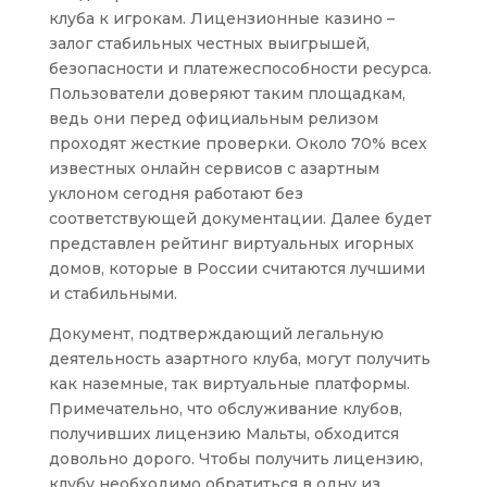
клуба к игрокам. Лицензионные казино –
залог стабильных честных выигрышей,
безопасности и платежеспособности ресурса.
Пользователи доверяют таким площадкам,
ведь они перед официальным релизом
проходят жесткие проверки. Около 70% всех
известных онлайн сервисов с азартным
уклоном сегодня работают без
соответствующей документации. Далее будет
представлен рейтинг виртуальных игорных
домов, которые в России считаются лучшими
и стабильными.
Документ, подтверждающий легальную
деятельность азартного клуба, могут получить
как наземные, так виртуальные платформы.
Примечательно, что обслуживание клубов,
получивших лицензию Мальты, обходится
довольно дорого. Чтобы получить лицензию,
клубу необходимо обратиться в одну из