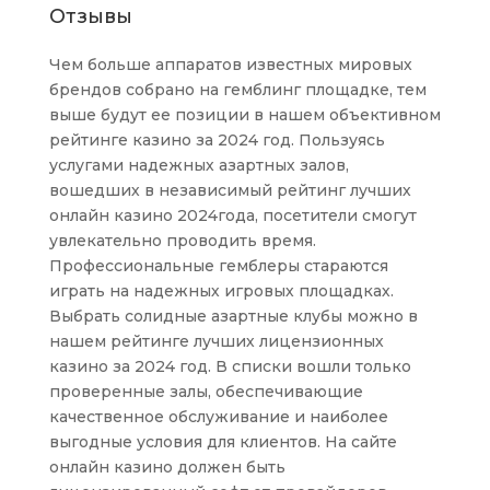
Отзывы
Чем больше аппаратов известных мировых
брендов собрано на гемблинг площадке, тем
выше будут ее позиции в нашем объективном
рейтинге казино за 2024 год. Пользуясь
услугами надежных азартных залов,
вошедших в независимый рейтинг лучших
онлайн казино 2024года, посетители смогут
увлекательно проводить время.
Профессиональные гемблеры стараются
играть на надежных игровых площадках.
Выбрать солидные азартные клубы можно в
нашем рейтинге лучших лицензионных
казино за 2024 год. В списки вошли только
проверенные залы, обеспечивающие
качественное обслуживание и наиболее
выгодные условия для клиентов. На сайте
онлайн казино должен быть