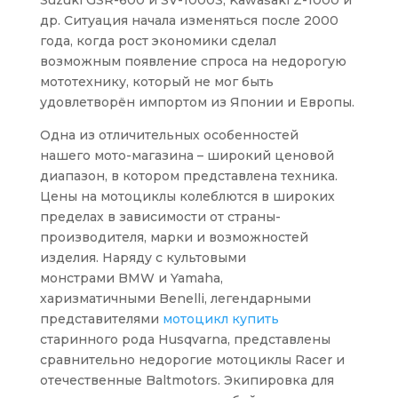
Suzuki GSR-600 и SV-1000S, Kawasaki Z-1000 и
др. Ситуация начала изменяться после 2000
года, когда рост экономики сделал
возможным появление спроса на недорогую
мототехнику, который не мог быть
удовлетворён импортом из Японии и Европы.
Одна из отличительных особенностей
нашего мото-магазина – широкий ценовой
диапазон, в котором представлена техника.
Цены на мотоциклы колеблются в широких
пределах в зависимости от страны-
производителя, марки и возможностей
изделия. Наряду с культовыми
монстрами BMW и Yamaha,
харизматичными Benelli, легендарными
представителями
мотоцикл купить
старинного рода Husqvarna, представлены
сравнительно недорогие мотоциклы Racer и
отечественные Baltmotors. Экипировка для