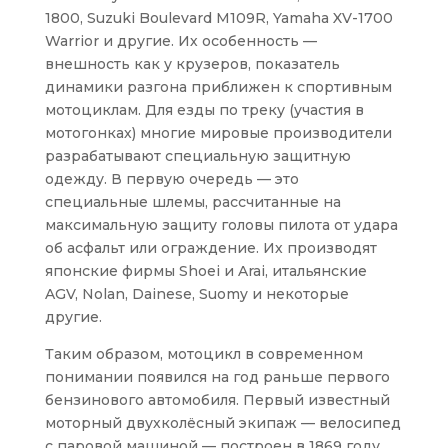
1800, Suzuki Boulevard M109R, Yamaha XV-1700
Warrior и другие. Их особенность —
внешность как у крузеров, показатель
динамики разгона приближен к спортивным
мотоциклам. Для езды по треку (участия в
мотогонках) многие мировые производители
разрабатывают специальную защитную
одежду. В первую очередь — это
специальные шлемы, рассчитанные на
максимальную защиту головы пилота от удара
об асфальт или ограждение. Их производят
японские фирмы Shoei и Arai, итальянские
AGV, Nolan, Dainese, Suomy и некоторые
другие.
Таким образом, мотоцикл в современном
понимании появился на год раньше первого
бензинового автомобиля. Первый известный
моторный двухколёсный экипаж — велосипед
с паровой машиной — построен в 1869 году.