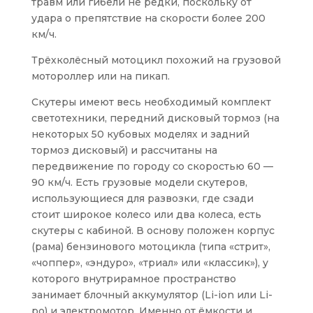
травм или гибели не редки, поскольку от
удара о препятствие на скорости более 200
км/ч.
Трёхколёсный мотоцикл похожий на грузовой
мотороллер или на пикап.
Скутеры имеют весь необходимый комплект
светотехники, передний дисковый тормоз (на
некоторых 50 кубовых моделях и задний
тормоз дисковый) и рассчитаны на
передвижение по городу со скоростью 60 —
90 км/ч. Есть грузовые модели скутеров,
использующиеся для развозки, где сзади
стоит широкое колесо или два колеса, есть
скутеры с кабиной. В основу положен корпус
(рама) бензинового мотоцикла (типа «стрит»,
«чоппер», «эндуро», «триал» или «классик»), у
которого внутрирамное пространство
занимает блочный аккумулятор (Li-ion или Li-
po) и электромотор. Именно от ёмкости и