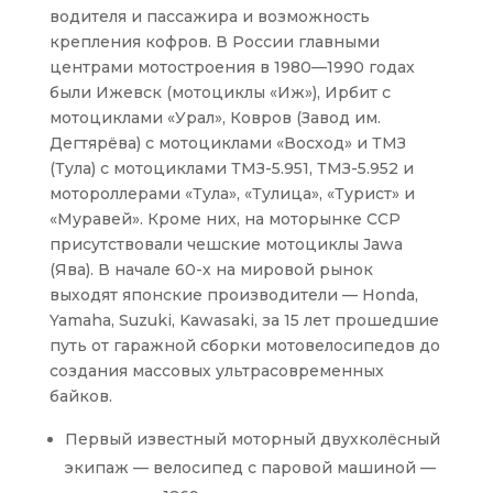
водителя и пассажира и возможность
крепления кофров. В России главными
центрами мотостроения в 1980—1990 годах
были Ижевск (мотоциклы «Иж»), Ирбит с
мотоциклами «Урал», Ковров (Завод им.
Дегтярёва) с мотоциклами «Восход» и ТМЗ
(Тула) с мотоциклами ТМЗ-5.951, ТМЗ-5.952 и
мотороллерами «Тула», «Тулица», «Турист» и
«Муравей». Кроме них, на моторынке ССР
присутствовали чешские мотоциклы Jawa
(Ява). В начале 60-х на мировой рынок
выходят японские производители — Honda,
Yamaha, Suzuki, Kawasaki, за 15 лет прошедшие
путь от гаражной сборки мотовелосипедов до
создания массовых ультрасовременных
байков.
Первый известный моторный двухколёсный
экипаж — велосипед с паровой машиной —