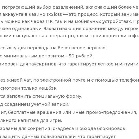
сть потрясающий выбор развлечений, включающий более ч
 аккаунта в казино 1xSlots — это процесс, который занима
сь можно как через ПК, так и на мобильных устройствах. П
лучаев одинаковый. Захватывающие сражения между игро
ами выступают как операторы, так и производители софт
ссылку для перехода на безопасное зеркало.
 с минимальным депозитом – 50 рублей.
рован для тачскринов, что гарантирует легкое и интуит
ез живой чат, по электронной почте и с помощью телефон
смотрен только кешбэк.
ся заполнить специальную форму.
д созданием учетной записи.
зит, бесплатные вращения или иные промо-предложения,
льного капитала для игры.
ованы для сокрытия ip-адреса и обхода блокировок.
 защиты данных пользователей, что гарантирует