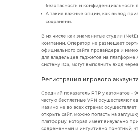
безопасность и конфиденциальность 
А такие важные опции, как вывод при
сохранены.
В их числе как знаменитые студии (NetEn
компании. Оператор не размещает серти
официального сайта провайдера и имеют
для владельцев гаджетов на платформе
систему IOS, могут выполнить вход чере
Регистрация игрового аккаунт
Средний показатель RTP у автоматов – 9
частую бесплатные VPN осуществляют ав
Казино не во всех странах осуществляе
открыть сайт, можно попасть на заглушк
платформу, которая имеет визуально пр
современный и интуитивно понятный, ч