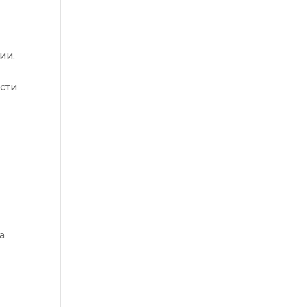
ии,
сти
а
е