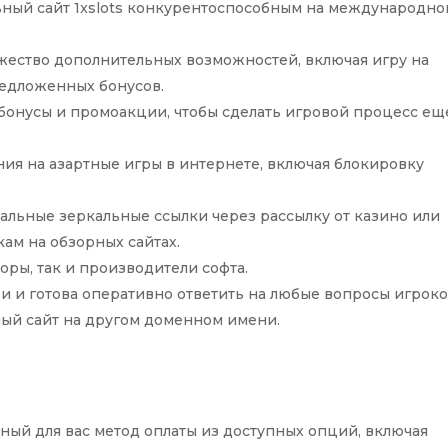
ьный сайт 1xslots конкурентоспособным на международно
жество дополнительных возможностей, включая игру на
редложенных бонусов.
ет бонусы и промоакции, чтобы сделать игровой процесс ещ
ия на азартные игры в интернете, включая блокировку
туальные зеркальные ссылки через рассылку от казино или
ам на обзорных сайтах.
ры, так и производители софта.
и и готова оперативно ответить на любые вопросы игроко
ьный сайт на другом доменном имени.
бный для вас метод оплаты из доступных опций, включая