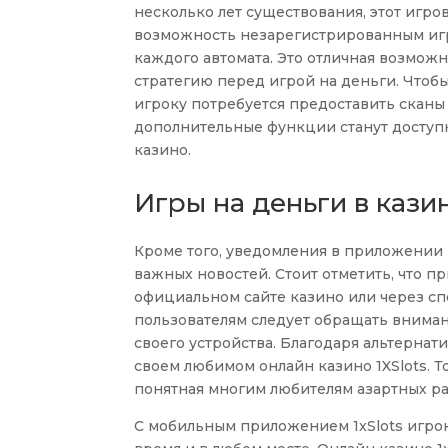
несколько лет существования, этот игров
возможность незарегистрированным игр
каждого автомата. Это отличная возмож
стратегию перед игрой на деньги. Чтоб
игроку потребуется предоставить сканы
дополнительные функции станут доступ
казино.
Игры на деньги в кази
Кроме того, уведомления в приложении 
важных новостей. Стоит отметить, что п
официальном сайте казино или через сп
пользователям следует обращать вниман
своего устройства. Благодаря альтерна
своем любимом онлайн казино 1XSlots. То
понятная многим любителям азартных р
С мобильным приложением 1xSlots игрок