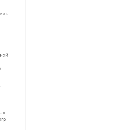
кет.
дной
и
ь
а
с в
игр