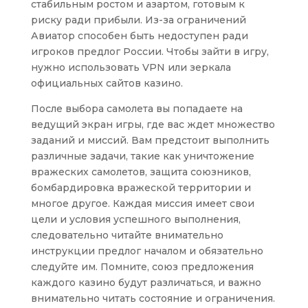
стабильным ростом и азартом, готовым к
риску ради прибыли. Из-за ограничений
Авиатор способен быть недоступен ради
игроков предлог России. Чтобы зайти в игру,
нужно использовать VPN или зеркала
официальных сайтов казино.
После выбора самолета вы попадаете на
ведущий экран игры, где вас ждет множество
заданий и миссий. Вам предстоит выполнить
различные задачи, такие как уничтожение
вражеских самолетов, защита союзников,
бомбардировка вражеской территории и
многое другое. Каждая миссия имеет свои
цели и условия успешного выполнения,
следовательно читайте внимательно
инструкции предлог началом и обязательно
следуйте им. Помните, союз предложения
каждого казино будут различаться, и важно
внимательно читать состояние и ограничения.