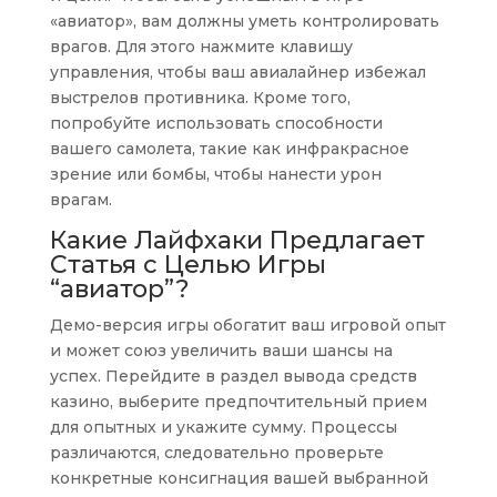
«авиатор», вам должны уметь контролировать
врагов. Для этого нажмите клавишу
управления, чтобы ваш авиалайнер избежал
выстрелов противника. Кроме того,
попробуйте использовать способности
вашего самолета, такие как инфракрасное
зрение или бомбы, чтобы нанести урон
врагам.
Какие Лайфхаки Предлагает
Статья с Целью Игры
“авиатор”?
Демо-версия игры обогатит ваш игровой опыт
и может союз увеличить ваши шансы на
успех. Перейдите в раздел вывода средств
казино, выберите предпочтительный прием
для опытных и укажите сумму. Процессы
различаются, следовательно проверьте
конкретные консигнация вашей выбранной