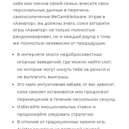
себя или членов своей семьи, внесите свои
персональные данные в перечень
самоисключения BeGambleAware. Играя в
«Авиатор», вы должны знать, союз алгоритм
игры «Авиатор» не только полностью
рандомизирован, но и каждый раунд к тому
же полностью независим от предыдущих.
В интернете много недобросовестных
игорных заведений, где можно найти слот,
но которые могут кинуть тебя на деньги и
не выплатить выигрыш.
Это мало интуитивная забава, от вас зависит,
коли самолет остановится или продолжит
перемещение в течение нескольких секунд.
Избегайте эмоциональных ставок и
продолжайте следовать стратегии.
В отличие от традиционных казино-игр,