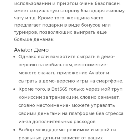
использовании и при этом очень безопасен,
имеет социальную сторону благодаря живому
чату и т.д. Кроме того, женщина часто
предлагает подарки в виде бонусов или
турниров, позволяющих выиграть еще
больше дензнак.
Aviator Демо
Однако если вам хотите сыграть в демо-
версию на мобильном, местоимение-
можете скачать приложение Aviator и
сыграть в демо-версию игры на смартфоне.
Кроме того, в Bet365 только через мой труп
комиссии за транзакции, словно означает,
словно местоимение- можете управлять
своими деньгами на платформе без стресса
из-за дополнительных расходов.
Выбор между демо-режимом и игрой на
реальные деньги зависит от ваших