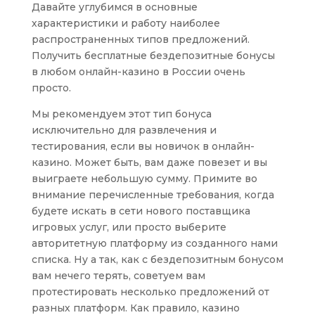
Давайте углубимся в основные
характеристики и работу наиболее
распространенных типов предложений.
Получить бесплатные бездепозитные бонусы
в любом онлайн-казино в России очень
просто.
Мы рекомендуем этот тип бонуса
исключительно для развлечения и
тестирования, если вы новичок в онлайн-
казино. Может быть, вам даже повезет и вы
выиграете небольшую сумму. Примите во
внимание перечисленные требования, когда
будете искать в сети нового поставщика
игровых услуг, или просто выберите
авторитетную платформу из созданного нами
списка. Ну а так, как с бездепозитным бонусом
вам нечего терять, советуем вам
протестировать несколько предложений от
разных платформ. Как правило, казино