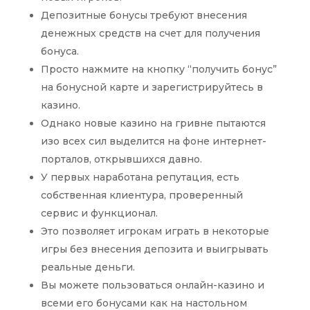
Депозитные бонусы требуют внесения
денежных средств на счет для получения
бонуса.
Просто нажмите на кнопку “получить бонус”
на бонусной карте и зарегистрируйтесь в
казино.
Однако новые казино на гривне пытаются
изо всех сил выделится на фоне интернет-
порталов, открывшихся давно.
У первых наработана репутация, есть
собственная клиентура, проверенный
сервис и функционал.
Это позволяет игрокам играть в некоторые
игры без внесения депозита и выигрывать
реальные деньги.
Вы можете пользоваться онлайн-казино и
всеми его бонусами как на настольном