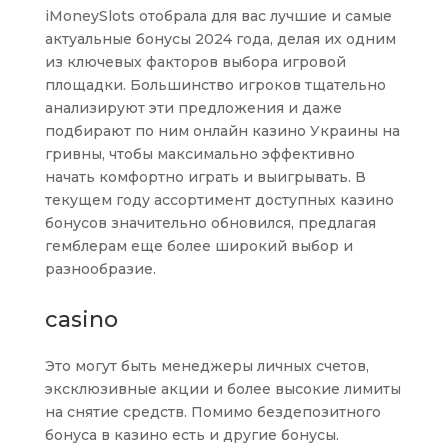
iMoneySlots отобрала для вас лучшие и самые
актуальные бонусы 2024 года, делая их одним
из ключевых факторов выбора игровой
площадки. Большинство игроков тщательно
анализируют эти предложения и даже
подбирают по ним онлайн казино Украины на
гривны, чтобы максимально эффективно
начать комфортно играть и выигрывать. В
текущем году ассортимент доступных казино
бонусов значительно обновился, предлагая
гемблерам еще более широкий выбор и
разнообразие.
casino
Это могут быть менеджеры личных счетов,
эксклюзивные акции и более высокие лимиты
на снятие средств. Помимо бездепозитного
бонуса в казино есть и другие бонусы.