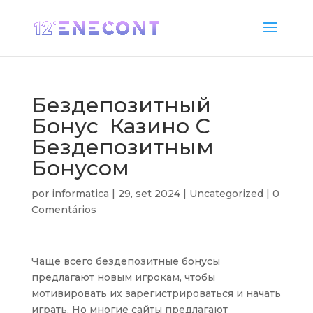
Бездепозитный
Бонус ️ Казино С
Бездепозитным
Бонусом
por
informatica
|
29, set 2024
|
Uncategorized
|
0
Comentários
Чаще всего бездепозитные бонусы
предлагают новым игрокам, чтобы
мотивировать их зарегистрироваться и начать
играть. Но многие сайты предлагают