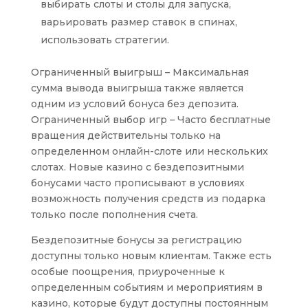
выбирать слоты и столы для запуска,
варьировать размер ставок в спинах,
использовать стратегии.
Ограниченный выигрыш – Максимальная
сумма вывода выигрыша также является
одним из условий бонуса без депозита.
Ограниченный выбор игр – Часто бесплатные
вращения действительны только на
определенном онлайн-слоте или нескольких
слотах. Новые казино с бездепозитными
бонусами часто прописывают в условиях
возможность получения средств из подарка
только после пополнения счета.
Бездепозитные бонусы за регистрацию
доступны только новым клиентам. Также есть
особые поощрения, приуроченные к
определенным событиям и мероприятиям в
казино, которые будут доступны постоянным