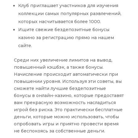
Клуб приглашает участников для изучения
коллекции самых популярных развлечений,
которых насчитывается более 1000.
Ищите свежие бездепозитные бонусы
казино за регистрацию прямо на нашем
сайте.
Среди них увеличение лимитов на вывод,
повышенный кэшбэк, а также бонусы.
Начисление происходит автоматически при
повышении уровня. Используя эти советы, вы
сможете найти лучшие бездепозитные
бонусы в онлайн-казино, которые предоставят
вам прекрасную возможность насладиться
игрой без риска. Это практически бесплатные
деньги, которые можно использовать, чтобы
опробовать игры и приятно провести время
не беспокоясь за собственные деньги.