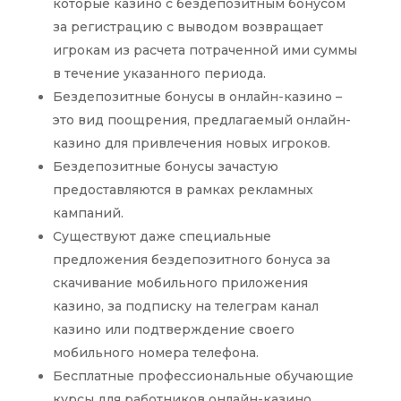
которые казино с бездепозитным бонусом
за регистрацию с выводом возвращает
игрокам из расчета потраченной ими суммы
в течение указанного периода.
Бездепозитные бонусы в онлайн-казино –
это вид поощрения, предлагаемый онлайн-
казино для привлечения новых игроков.
Бездепозитные бонусы зачастую
предоставляются в рамках рекламных
кампаний.
Существуют даже специальные
предложения бездепозитного бонуса за
скачивание мобильного приложения
казино, за подписку на телеграм канал
казино или подтверждение своего
мобильного номера телефона.
Бесплатные профессиональные обучающие
курсы для работников онлайн-казино,