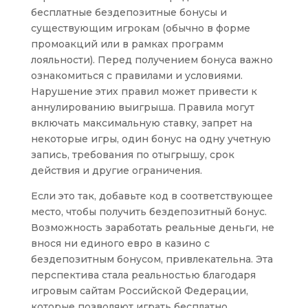
бесплатные бездепозитные бонусы и
существующим игрокам (обычно в форме
промоакций или в рамках программ
лояльности). Перед получением бонуса важно
ознакомиться с правилами и условиями.
Нарушение этих правил может привести к
аннулированию выигрыша. Правила могут
включать максимальную ставку, запрет на
некоторые игры, один бонус на одну учетную
запись, требования по отыгрышу, срок
действия и другие ограничения.
Если это так, добавьте код в соответствующее
место, чтобы получить бездепозитный бонус.
Возможность заработать реальные деньги, не
внося ни единого евро в казино с
бездепозитным бонусом, привлекательна. Эта
перспектива стала реальностью благодаря
игровым сайтам Российской Федерации,
которые позволяют играть бесплатно.