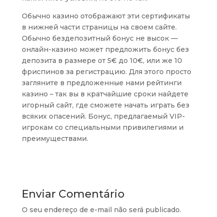
Обычно казино отображают эти сертификаты
в нижней части страницы на своем сайте.
Обычно бездепозитный бонус не высок —
онлайн-казино может предложить бонус без
депозита в размере от 5€ до 10€, или же 10
фриспинов за регистрацию. Для этого просто
загляните в предложенные нами рейтинги
казино – так вы в кратчайшие сроки найдете
игорный сайт, где сможете начать играть без
всяких опасений. Бонус, предлагаемый VIP-
игрокам со специальными привилегиями и
преимуществами.
Enviar Comentário
O seu endereço de e-mail não será publicado.