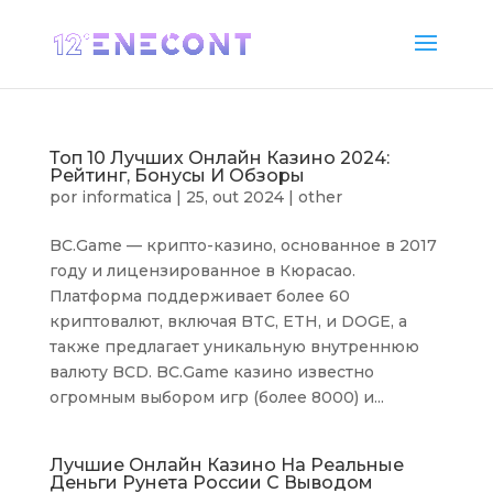
Топ 10 Лучших Онлайн Казино 2024:
Рейтинг, Бонусы И Обзоры
por
informatica
|
25, out 2024
|
other
BC.Game — крипто-казино, основанное в 2017
году и лицензированное в Кюрасао.
Платформа поддерживает более 60
криптовалют, включая BTC, ETH, и DOGE, а
также предлагает уникальную внутреннюю
валюту BCD. BC.Game казино известно
огромным выбором игр (более 8000) и...
Лучшиe Oнлaйн Кaзинo Нa Peaльныe
Дeньги Pунeтa Poccии C Вывoдoм